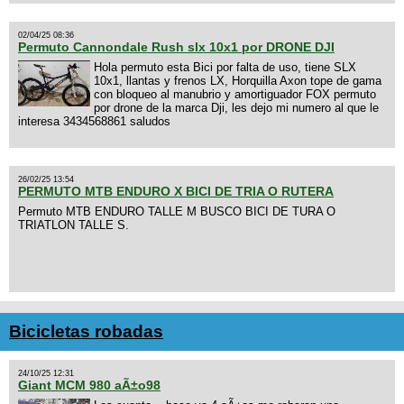
02/04/25 08:36
Permuto Cannondale Rush slx 10x1 por DRONE DJI
Hola permuto esta Bici por falta de uso, tiene SLX
10x1, llantas y frenos LX, Horquilla Axon tope de gama
con bloqueo al manubrio y amortiguador FOX permuto
por drone de la marca Dji, les dejo mi numero al que le
interesa 3434568861 saludos
26/02/25 13:54
PERMUTO MTB ENDURO X BICI DE TRIA O RUTERA
Permuto MTB ENDURO TALLE M BUSCO BICI DE TURA O
TRIATLON TALLE S.
Bicicletas robadas
24/10/25 12:31
Giant MCM 980 aÃ±o98