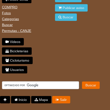
COMPRO
Publicar aviso
Fotos
Buscar
Categorias
Buscar
Permutas - CANJE
Videos
Bicicleterias
Cicloturismo
Usuarios
Buscar
Inicio
Mapa
Salir