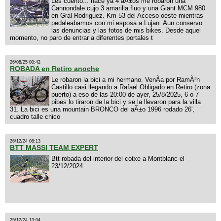
Les cuento... hace ya 4 aÃ±os me robaron una
Cannondale cujo 3 amarilla fluo y una Giant MCM 980
en Gral Rodriguez. Km 53 del Acceso oeste mientras
pedaleabamos con mi esposa a Lujan. Aun conservo
las denuncias y las fotos de mis bikes. Desde aquel
momento, no paro de entrar a diferentes portales t
26/08/25 00:42
ROBADA en Retiro anoche
Le robaron la bici a mi hermano. VenÃ­a por RamÃ³n
Castillo casi llegando a Rafael Obligado en Retiro (zona
puerto) a eso de las 20:00 de ayer, 25/8/2025, 6 o 7
pibes lo tiraron de la bici y se la llevaron para la villa
31. La bici es una mountain BRONCO del aÃ±o 1996 rodado 26',
cuadro talle chico
26/12/24 08:13
BTT MASSI TEAM EXPERT
Btt robada del interior del cotxe a Montblanc el
23/12/2024
25/12/24 13:04