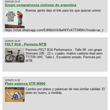
25/07/25 15:57
Grupo compra/venta ciclismo de argentina
Buenas gente dejo el link para los que quieran unirse
https://chat.whatsapp.com/E4N9zhVk9wHFFzK7T345Kn?mode=ac_t
01/06/25 18:20
FELT B16 - Permuta MTB
Permuto FELT B16 Performance - Talle 56. con grupo
Shimano 105 - 22 v, cuadro: triatlon carbono dual aero
TT/TRI UHC. Talle L. Excelente estado. Permuta por
MTB.
12/04/25 11:30
Plato palanca XTR M960
Cambio por platos y palancas de ruta similar calidad. El
plato es nuevo, a medida.