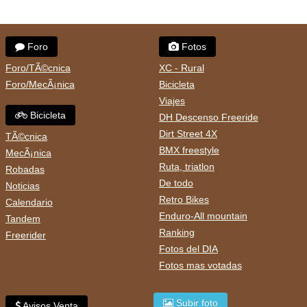
Foro
Fotos
Foro/TÃ©cnica
XC - Rural
Foro/MecÃ¡nica
Bicicleta
Viajes
Bicicleta
DH Descenso Freeride
Dirt Street 4X
TÃ©cnica
BMX freestyle
MecÃ¡nica
Ruta, triatlon
Robadas
De todo
Noticias
Retro Bikes
Calendario
Enduro-All mountain
Tandem
Ranking
Freerider
Fotos del DIA
Fotos mas votadas
Subir foto
Avisos Venta