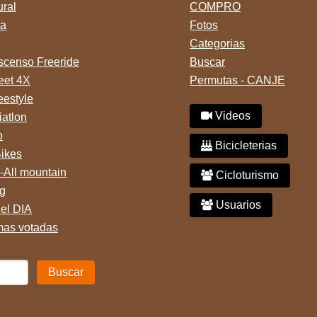
ural
COMPRO
ta
Fotos
Categorias
censo Freeride
Buscar
reet 4X
Permutas - CANJE
eestyle
Videos
iatlon
o
Bicicleterias
Bikes
-All mountain
Cicloturismo
g
Usuarios
del DIA
mas votadas
Buscar