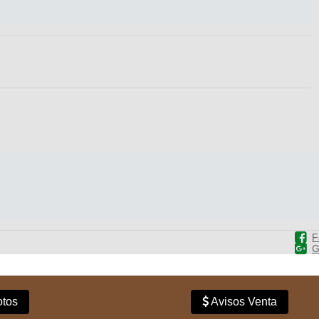
F
G
tos
Avisos Venta