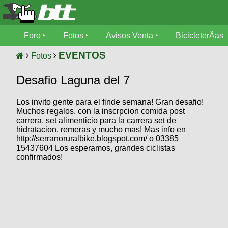
Foro
Foro
Fotos
Avisos Venta
BicicleterÃ­as
Foro
Fotos
EVENTOS
Fotos
TÃ©cnica
Desafio Laguna del 7
Avisos
MecÃ¡nica
SUBÃ
Ventas
Los invito gente para el finde semana! Gran desafio!
tu foto
Muchos regalos, con la inscrpcion comida post
carrera, set alimenticio para la carrera set de
BicicleterÃ­
Galeria
hidratacion, remeras y mucho mas! Mas info en
SUBÃ
as
http://serranoruralbike.blogspot.com/ o 03385
tu
XC
15437604 Los esperamos, grandes ciclistas
aviso
Bicicletas
confirmados!
Bicicletas
Buscar
Viajes
Videos
Bicicletas
Ultimos
Descenso
Cicloturismo
Tandem
Fotos
Dirt
Freerider