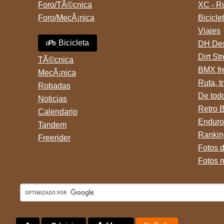
Foro/TÃ©cnica
XC - R
Foro/MecÃ¡nica
Bicicle
Viajes
Bicicleta
DH Des
Dirt St
TÃ©cnica
BMX fr
MecÃ¡nica
Ruta, tr
Robadas
De tod
Noticias
Retro 
Calendario
Enduro
Tandem
Rankin
Freerider
Fotos 
Fotos 