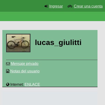
Ingresar
Crear una cuenta
lucas_giulitti
Mensaje privado
Notas del usuario
Internet:
ENLACE