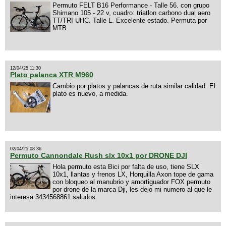
Permuto FELT B16 Performance - Talle 56. con grupo
Shimano 105 - 22 v, cuadro: triatlon carbono dual aero
TT/TRI UHC. Talle L. Excelente estado. Permuta por
MTB.
12/04/25 11:30
Plato palanca XTR M960
Cambio por platos y palancas de ruta similar calidad. El
plato es nuevo, a medida.
02/04/25 08:36
Permuto Cannondale Rush slx 10x1 por DRONE DJI
Hola permuto esta Bici por falta de uso, tiene SLX
10x1, llantas y frenos LX, Horquilla Axon tope de gama
con bloqueo al manubrio y amortiguador FOX permuto
por drone de la marca Dji, les dejo mi numero al que le
interesa 3434568861 saludos