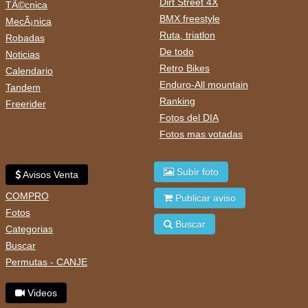
Dirt Street 4X
TÃ©cnica
BMX freestyle
MecÃ¡nica
Ruta, triatlon
Robadas
De todo
Noticias
Retro Bikes
Calendario
Enduro-All mountain
Tandem
Ranking
Freerider
Fotos del DIA
Fotos mas votadas
Subir foto
Avisos Venta
COMPRO
Publicar aviso
Fotos
Buscar
Categorias
Buscar
Permutas - CANJE
Videos