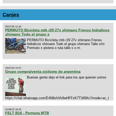
Canjes
05/07/26 12:44
PERMUTO Bicicleta mtb r29 27v shimano Frenos hidralicos
shimano Todo el grupo s
PERMUTO Bicicleta mtb r29 27v shimano Frenos
hidralicos shimano Todo el grupo shimano Talle s/m
Permuto x pistera o ruta talle s o m.
25/07/25 15:57
Grupo compra/venta ciclismo de argentina
Buenas gente dejo el link para los que quieran unirse
https://chat.whatsapp.com/E4N9zhVk9wHFFzK7T345Kn?mode=ac_t
01/06/25 18:20
FELT B16 - Permuta MTB