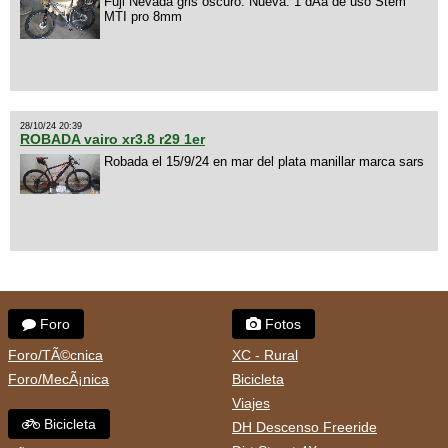
Fuji Nevada gris oscuro. Nueva. 1 dÃ­a de uso Stem
MTI pro 8mm
28/10/24 20:39
ROBADA vairo xr3.8 r29 1er
Robada el 15/9/24 en mar del plata manillar marca sars
Foro
Fotos
Foro/TÃ©cnica
XC - Rural
Foro/MecÃ¡nica
Bicicleta
Viajes
Bicicleta
DH Descenso Freeride