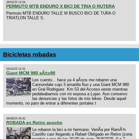
26/02/25 13:54
PERMUTO MTB ENDURO X BICI DE TRIA O RUTERA
Permuto MTB ENDURO TALLE M BUSCO BICI DE TURA O
TRIATLON TALLE S.
Bicicletas robadas
24/10/25 12:31
Giant MCM 980 aÃ±o98
Les cuento... hace ya 4 aÃ±os me robaron una
Cannondale cujo 3 amarilla fluo y una Giant MCM 980
en Gral Rodriguez. Km 53 del Acceso oeste mientras
pedaleabamos con mi esposa a Lujan. Aun conservo
las denuncias y las fotos de mis bikes. Desde aquel
momento, no paro de entrar a diferentes portales t
26/08/25 00:42
ROBADA en Retiro anoche
Le robaron la bici a mi hermano. VenÃ­a por RamÃ³n
Castillo casi llegando a Rafael Obligado en Retiro (zona
puerto) a eso de las 20:00 de ayer, 25/8/2025, 6 o 7