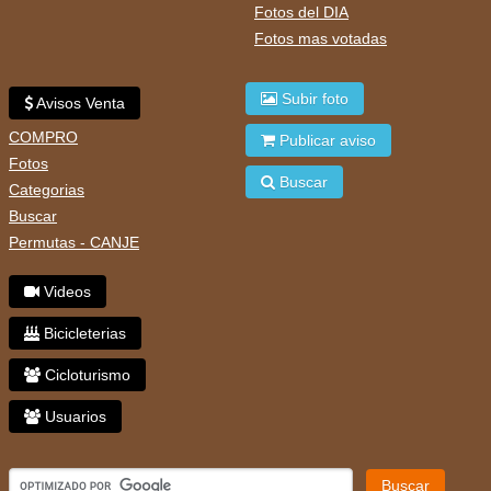
Fotos del DIA
Fotos mas votadas
Subir foto
Avisos Venta
COMPRO
Publicar aviso
Fotos
Buscar
Categorias
Buscar
Permutas - CANJE
Videos
Bicicleterias
Cicloturismo
Usuarios
Buscar