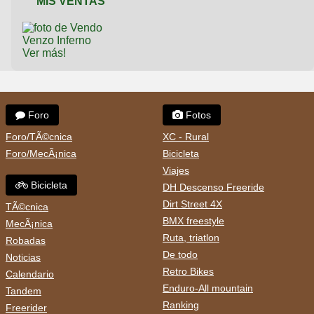
MIS VENTAS
Ver más!
Foro
Fotos
Foro/TÃ©cnica
XC - Rural
Foro/MecÃ¡nica
Bicicleta
Viajes
Bicicleta
DH Descenso Freeride
Dirt Street 4X
TÃ©cnica
BMX freestyle
MecÃ¡nica
Ruta, triatlon
Robadas
De todo
Noticias
Retro Bikes
Calendario
Enduro-All mountain
Tandem
Ranking
Freerider