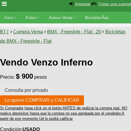
Ingresar
Crear una cuenta
Foro
Foro
Fotos
Avisos Venta
BicicleterÃ­as
Foro
Bicicletas
Videos
Fotos
BTT
Compra Venta
BMX - Freestyle - Flat - 20
Bicicletas
TÃ©cnica
de BMX - Freestyle - Flat
Avisos
MecÃ¡nica
SUBÃ
Ventas
tu foto
Vendo Venzo Inferno
BicicleterÃ­
Galeria
$ 900
SUBÃ
as
Precio:
pesos
tu
XC
aviso
Bicicletas
Bicicletas
Buscar
Viajes
Videos
Sr Comprador haga click en el botón ANTES de realizar la compra real. NO
Bicicletas
Ultimos
realice depósitos hasta que la compra no sea aprobada por el vendedor.A
Descenso
Cicloturismo
partir de ese momento Ud lo podrá calificar
Tandem
Fotos
Dirt
Condición:
USADO
Freerider