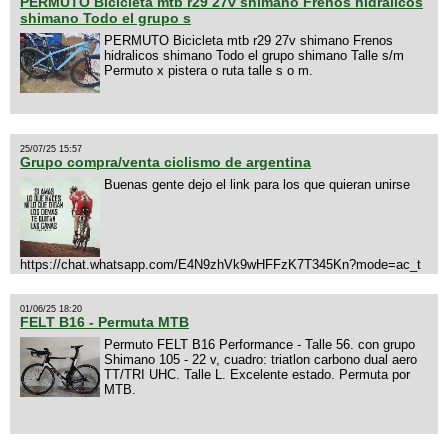
PERMUTO Bicicleta mtb r29 27v shimano Frenos hidralicos
shimano Todo el grupo s
PERMUTO Bicicleta mtb r29 27v shimano Frenos
hidralicos shimano Todo el grupo shimano Talle s/m
Permuto x pistera o ruta talle s o m.
25/07/25 15:57
Grupo compra/venta ciclismo de argentina
Buenas gente dejo el link para los que quieran unirse
https://chat.whatsapp.com/E4N9zhVk9wHFFzK7T345Kn?mode=ac_t
01/06/25 18:20
FELT B16 - Permuta MTB
Permuto FELT B16 Performance - Talle 56. con grupo
Shimano 105 - 22 v, cuadro: triatlon carbono dual aero
TT/TRI UHC. Talle L. Excelente estado. Permuta por
MTB.