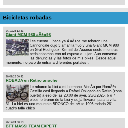
Bicicletas robadas
24/10/25 12:31
Giant MCM 980 aÃ±o98
Les cuento... hace ya 4 aÃ±os me robaron una
Cannondale cujo 3 amarilla fluo y una Giant MCM 980
en Gral Rodriguez. Km 53 del Acceso oeste mientras
pedaleabamos con mi esposa a Lujan. Aun conservo
las denuncias y las fotos de mis bikes. Desde aquel
momento, no paro de entrar a diferentes portales t
26/08/25 00:42
ROBADA en Retiro anoche
Le robaron la bici a mi hermano. VenÃ­a por RamÃ³n
Castillo casi llegando a Rafael Obligado en Retiro (zona
puerto) a eso de las 20:00 de ayer, 25/8/2025, 6 o 7
pibes lo tiraron de la bici y se la llevaron para la villa
31. La bici es una mountain BRONCO del aÃ±o 1996 rodado 26',
cuadro talle chico
26/12/24 08:13
BTT MASSI TEAM EXPERT