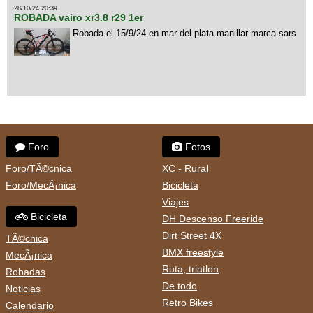
28/10/24 20:39
ROBADA vairo xr3.8 r29 1er
Robada el 15/9/24 en mar del plata manillar marca sars
Foro
Fotos
Foro/TÃ©cnica
XC - Rural
Foro/MecÃ¡nica
Bicicleta
Viajes
Bicicleta
DH Descenso Freeride
Dirt Street 4X
TÃ©cnica
BMX freestyle
MecÃ¡nica
Ruta, triatlon
Robadas
De todo
Noticias
Retro Bikes
Calendario