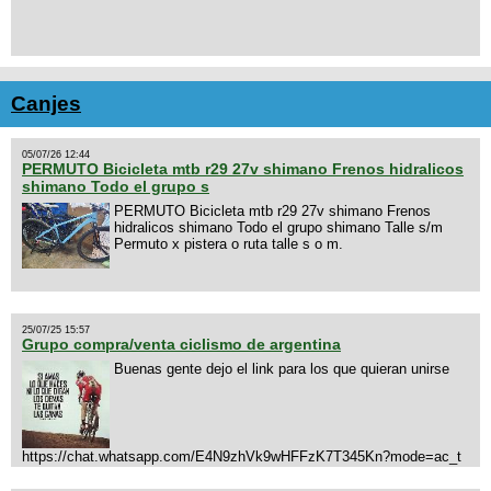
Canjes
05/07/26 12:44
PERMUTO Bicicleta mtb r29 27v shimano Frenos hidralicos
shimano Todo el grupo s
PERMUTO Bicicleta mtb r29 27v shimano Frenos
hidralicos shimano Todo el grupo shimano Talle s/m
Permuto x pistera o ruta talle s o m.
25/07/25 15:57
Grupo compra/venta ciclismo de argentina
Buenas gente dejo el link para los que quieran unirse
https://chat.whatsapp.com/E4N9zhVk9wHFFzK7T345Kn?mode=ac_t