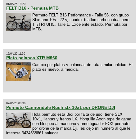
01/06/25 18:20
FELT B16 - Permuta MTB
Permuto FELT B16 Performance - Talle 56. con grupo
Shimano 105 - 22 v, cuadro: triatlon carbono dual aero
TT/TRI UHC. Talle L. Excelente estado. Permuta por
MTB.
12/04/25 11:30
Plato palanca XTR M960
Cambio por platos y palancas de ruta similar calidad. El
plato es nuevo, a medida.
02/04/25 08:36
Permuto Cannondale Rush slx 10x1 por DRONE DJI
Hola permuto esta Bici por falta de uso, tiene SLX
10x1, llantas y frenos LX, Horquilla Axon tope de gama
con bloqueo al manubrio y amortiguador FOX permuto
por drone de la marca Dji, les dejo mi numero al que le
interesa 3434568861 saludos