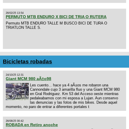
26/02/25 13:54
PERMUTO MTB ENDURO X BICI DE TRIA O RUTERA
Permuto MTB ENDURO TALLE M BUSCO BICI DE TURA O
TRIATLON TALLE S.
Bicicletas robadas
24/10/25 12:31
Giant MCM 980 aÃ±o98
Les cuento... hace ya 4 aÃ±os me robaron una
Cannondale cujo 3 amarilla fluo y una Giant MCM 980
en Gral Rodriguez. Km 53 del Acceso oeste mientras
pedaleabamos con mi esposa a Lujan. Aun conservo
las denuncias y las fotos de mis bikes. Desde aquel
momento, no paro de entrar a diferentes portales t
26/08/25 00:42
ROBADA en Retiro anoche