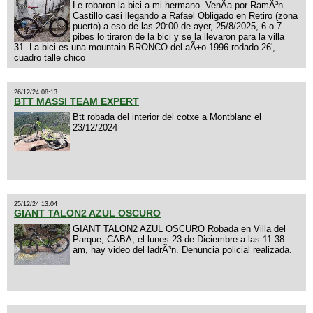
Le robaron la bici a mi hermano. VenÃ­a por RamÃ³n
Castillo casi llegando a Rafael Obligado en Retiro (zona
puerto) a eso de las 20:00 de ayer, 25/8/2025, 6 o 7
pibes lo tiraron de la bici y se la llevaron para la villa
31. La bici es una mountain BRONCO del aÃ±o 1996 rodado 26',
cuadro talle chico
26/12/24 08:13
BTT MASSI TEAM EXPERT
Btt robada del interior del cotxe a Montblanc el
23/12/2024
25/12/24 13:04
GIANT TALON2 AZUL OSCURO
GIANT TALON2 AZUL OSCURO Robada en Villa del
Parque, CABA, el lunes 23 de Diciembre a las 11:38
am, hay video del ladrÃ³n. Denuncia policial realizada.