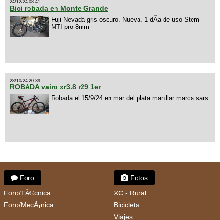
24/12/24 08:41
Bici robada en Monte Grande
Fuji Nevada gris oscuro. Nueva. 1 dÃ­a de uso Stem
MTI pro 8mm
28/10/24 20:39
ROBADA vairo xr3.8 r29 1er
Robada el 15/9/24 en mar del plata manillar marca sars
Foro
Fotos
Foro/TÃ©cnica
XC - Rural
Foro/MecÃ¡nica
Bicicleta
Viajes