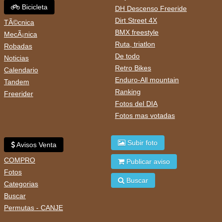
Bicicleta
DH Descenso Freeride
Dirt Street 4X
TÃ©cnica
BMX freestyle
MecÃ¡nica
Ruta, triatlon
Robadas
De todo
Noticias
Retro Bikes
Calendario
Enduro-All mountain
Tandem
Ranking
Freerider
Fotos del DIA
Fotos mas votadas
Subir foto
Avisos Venta
COMPRO
Publicar aviso
Fotos
Buscar
Categorias
Buscar
Permutas - CANJE