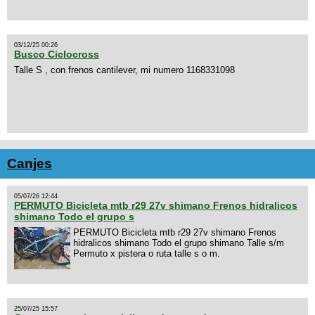
03/12/25 00:26
Busco Ciclocross
Talle S , con frenos cantilever, mi numero 1168331098
Canjes
05/07/26 12:44
PERMUTO Bicicleta mtb r29 27v shimano Frenos hidralicos
shimano Todo el grupo s
PERMUTO Bicicleta mtb r29 27v shimano Frenos
hidralicos shimano Todo el grupo shimano Talle s/m
Permuto x pistera o ruta talle s o m.
25/07/25 15:57