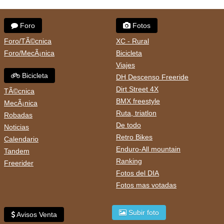
Foro
Fotos
Foro/TÃ©cnica
XC - Rural
Foro/MecÃ¡nica
Bicicleta
Viajes
Bicicleta
DH Descenso Freeride
Dirt Street 4X
TÃ©cnica
BMX freestyle
MecÃ¡nica
Ruta, triatlon
Robadas
De todo
Noticias
Retro Bikes
Calendario
Enduro-All mountain
Tandem
Ranking
Freerider
Fotos del DIA
Fotos mas votadas
Subir foto
Avisos Venta