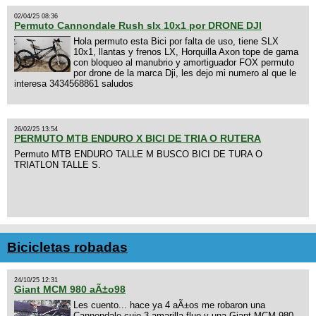
02/04/25 08:36
Permuto Cannondale Rush slx 10x1 por DRONE DJI
Hola permuto esta Bici por falta de uso, tiene SLX
10x1, llantas y frenos LX, Horquilla Axon tope de gama
con bloqueo al manubrio y amortiguador FOX permuto
por drone de la marca Dji, les dejo mi numero al que le
interesa 3434568861 saludos
26/02/25 13:54
PERMUTO MTB ENDURO X BICI DE TRIA O RUTERA
Permuto MTB ENDURO TALLE M BUSCO BICI DE TURA O
TRIATLON TALLE S.
Bicicletas robadas
24/10/25 12:31
Giant MCM 980 aÃ±o98
Les cuento... hace ya 4 aÃ±os me robaron una
Cannondale cujo 3 amarilla fluo y una Giant MCM 980