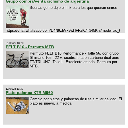
Grupo compra/venta ciclismo de argentina
Buenas gente dejo el link para los que quieran unirse
https://chat.whatsapp.com/E4N9zhVk9wHFFzK7T345Kn?mode=ac_t
01/06/25 18:20
FELT B16 - Permuta MTB
Permuto FELT B16 Performance - Talle 56. con grupo
Shimano 105 - 22 v, cuadro: triatlon carbono dual aero
TT/TRI UHC. Talle L. Excelente estado. Permuta por
MTB.
12/04/25 11:30
Plato palanca XTR M960
Cambio por platos y palancas de ruta similar calidad. El
plato es nuevo, a medida.