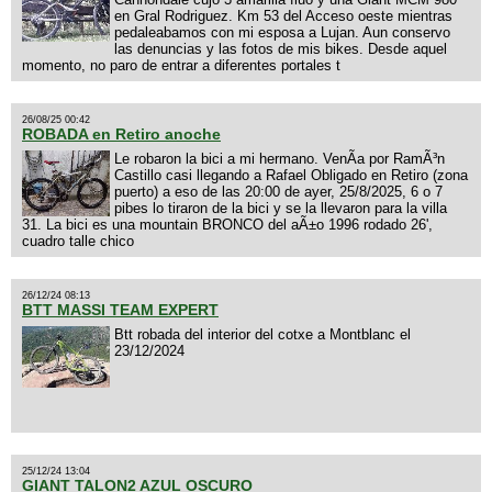
en Gral Rodriguez. Km 53 del Acceso oeste mientras
pedaleabamos con mi esposa a Lujan. Aun conservo
las denuncias y las fotos de mis bikes. Desde aquel
momento, no paro de entrar a diferentes portales t
26/08/25 00:42
ROBADA en Retiro anoche
Le robaron la bici a mi hermano. VenÃ­a por RamÃ³n
Castillo casi llegando a Rafael Obligado en Retiro (zona
puerto) a eso de las 20:00 de ayer, 25/8/2025, 6 o 7
pibes lo tiraron de la bici y se la llevaron para la villa
31. La bici es una mountain BRONCO del aÃ±o 1996 rodado 26',
cuadro talle chico
26/12/24 08:13
BTT MASSI TEAM EXPERT
Btt robada del interior del cotxe a Montblanc el
23/12/2024
25/12/24 13:04
GIANT TALON2 AZUL OSCURO