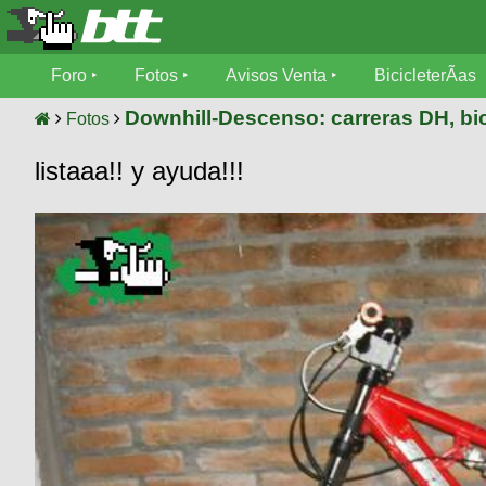
Foro
Foro
Fotos
Avisos Venta
BicicleterÃ­as
Foro
Fotos
Downhill-Descenso: carreras DH, bic
Fotos
TÃ©cnica
listaaa!! y ayuda!!!
Avisos
MecÃ¡nica
SUBÃ
Ventas
tu foto
BicicleterÃ­
Galeria
SUBÃ
as
tu
XC
aviso
Bicicletas
Bicicletas
Buscar
Viajes
Videos
Bicicletas
Ultimos
Descenso
Cicloturismo
Tandem
Fotos
Dirt
Freerider