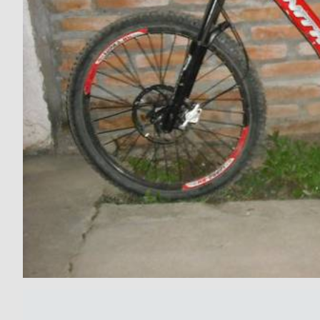
Categorias
BMX
Salidas
Usuarios
TÃ©cnica
COMPRO
Ruta,
Operadores
triatlon
de
MecÃ¡nica
Ãšltimos
CANJE
cicloturismo
De
Robadas
Buscar
Mi
todo
Relatos
ReputaciÃ³n
Noticias
de
Mis
Retro
viajes
Amigos
Mis
Calendario
Compras
Enduro
Foro
Actividad
de
de
Mis
viajes
Amigos
Ventas
Ranking
Fotos
del
DÃA
Fotos
mas
votadas