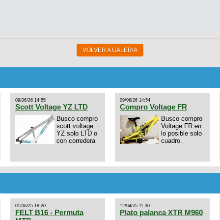
VOLVER A GALERIA
09/06/26 14:55
09/06/26 14:54
Scott Voltage YZ LTD
Compro Voltage FR
Busco compro
Busco compro
scott voltage
Voltage FR en
YZ solo LTD o
lo posible solo
con corredera
cuadro.
01/06/25 18:20
12/04/25 11:30
FELT B16 - Permuta
Plato palanca XTR M960