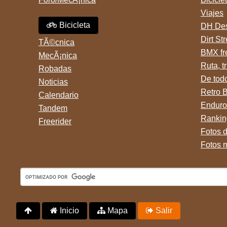
Viajes
Bicicleta
DH Des
Dirt St
TÃ©cnica
BMX fr
MecÃ¡nica
Ruta, tr
Robadas
De tod
Noticias
Retro 
Calendario
Enduro
Tandem
Rankin
Freerider
Fotos 
Fotos 
Inicio
Mapa
Salir