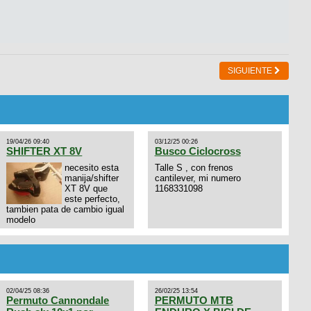
SIGUIENTE
19/04/26 09:40
03/12/25 00:26
SHIFTER XT 8V
Busco Ciclocross
necesito esta
Talle S , con frenos
manija/shifter
cantilever, mi numero
XT 8V que
1168331098
este perfecto,
tambien pata de cambio igual
modelo
02/04/25 08:36
26/02/25 13:54
Permuto Cannondale
PERMUTO MTB