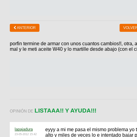
ANTERIOR
VOLVER
porfin termine de armar con unos cuantos cambios!!, otra,
mal y le meti aceite W40 y lo martille desde abajo (con el ci
LISTAAA!! Y AYUDA!!!
OPINIÓN DE
lapajadura
eyyy a mi me pasa el mismo problema yo t
alto y miles de veces lo e intentado bajar 
23-05-2012 15:42