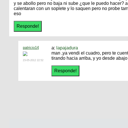
y se abollo pero no baja ni sube ¿que le puedo hacer? ah 
calentaran con un soplete y lo saquen pero no probe tam
eso
patricio14
a:
lapajadura
man ,ya vendi el cuadro, pero te cuen
tirando hacia arriba, y yo desde abajo
23-05-2012 22:52