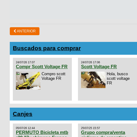
ANTERIOR
Buscados para comprar
24/07/26 17:07
24/07/26 17:06
Compr Scott Voltage FR
Scott Voltage FR
Compro scott
Hola, busco
Voltage FR
scott voltage
FR
Canjes
05/07/26 12:44
25/07/25 15:57
PERMUTO Bicicleta mtb
Grupo compra/venta