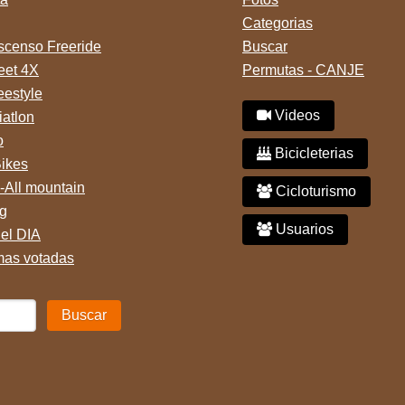
Categorias
censo Freeride
Buscar
reet 4X
Permutas - CANJE
eestyle
Videos
iatlon
o
Bicicleterias
Bikes
-All mountain
Cicloturismo
g
Usuarios
del DIA
mas votadas
Buscar