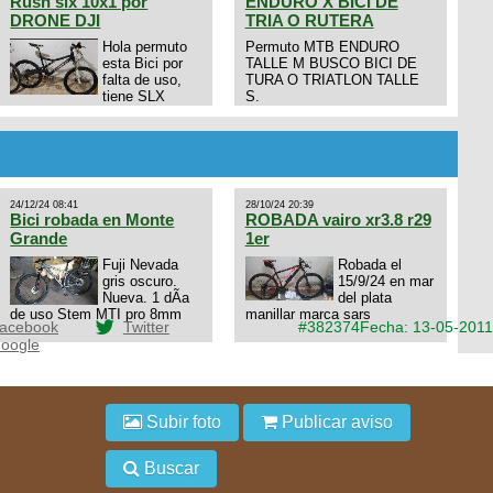
Rush slx 10x1 por
ENDURO X BICI DE
DRONE DJI
TRIA O RUTERA
Hola permuto
Permuto MTB ENDURO
esta Bici por
TALLE M BUSCO BICI DE
falta de uso,
TURA O TRIATLON TALLE
tiene SLX
S.
10x1, llantas y frenos LX,
Horquilla Axon tope de gama
con bloqueo al manubrio y
amortiguador FOX permuto
por drone de la marca Dji, les
dejo mi numero al que le
24/12/24 08:41
28/10/24 20:39
interesa 3434568861 saludos
Bici robada en Monte
ROBADA vairo xr3.8 r29
Grande
1er
Fuji Nevada
Robada el
gris oscuro.
15/9/24 en mar
Nueva. 1 dÃ­a
del plata
de uso Stem MTI pro 8mm
manillar marca sars
acebook
Twitter
#382374
Fecha: 13-05-2011
oogle
Subir foto
Publicar aviso
Buscar