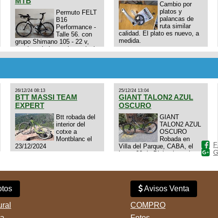
MTB
Cambio por
platos y
Permuto FELT
palancas de
B16
ruta similar
Performance -
calidad. El plato es nuevo, a
Talle 56. con
medida.
grupo Shimano 105 - 22 v,
cuadro: triatlon carbono dual
E4N9zhVk9wHFFzK7T345Kn?
aero TT/TRI UHC. Talle L.
Excelente estado. Permuta
por MTB.
26/12/24 08:13
25/12/24 13:04
BTT MASSI TEAM
GIANT TALON2 AZUL
EXPERT
OSCURO
Btt robada del
GIANT
interior del
TALON2 AZUL
cotxe a
OSCURO
Montblanc el
Robada en
F
23/12/2024
Villa del Parque, CABA, el
G
lunes 23 de Diciembre a las
11:38 am, hay video del
ladrÃ³n. Denuncia policial
realizada.
tos
Avisos Venta
ural
COMPRO
ta
Fotos