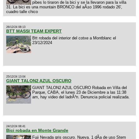
pibes lo tiraron de la bici y se la llevaron para la villa
31. La bici es una mountain BRONCO del aÃ±o 1996 rodado 26',
cuadro talle chico
26/12/24 08:13
BTT MASSI TEAM EXPERT
Btt robada del interior del cotxe a Montblanc el
23/12/2024
25/12/24 13:04
GIANT TALON2 AZUL OSCURO
GIANT TALON2 AZUL OSCURO Robada en Villa del
Parque, CABA, el lunes 23 de Diciembre a las 11:38
am, hay video del ladrÃ³n. Denuncia policial realizada.
24/12/24 08:41
Bici robada en Monte Grande
Fuji Nevada gris oscuro. Nueva. 1 dÃ­a de uso Stem