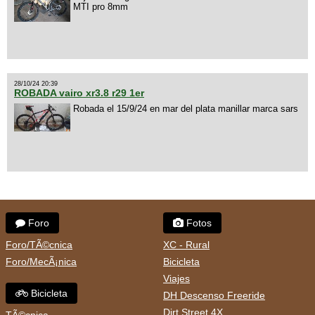
MTI pro 8mm
28/10/24 20:39
ROBADA vairo xr3.8 r29 1er
Robada el 15/9/24 en mar del plata manillar marca sars
Foro
Fotos
Foro/TÃ©cnica
XC - Rural
Foro/MecÃ¡nica
Bicicleta
Viajes
Bicicleta
DH Descenso Freeride
Dirt Street 4X
TÃ©cnica