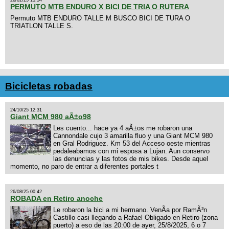
PERMUTO MTB ENDURO X BICI DE TRIA O RUTERA
Permuto MTB ENDURO TALLE M BUSCO BICI DE TURA O
TRIATLON TALLE S.
Bicicletas robadas
24/10/25 12:31
Giant MCM 980 aÃ±o98
Les cuento... hace ya 4 aÃ±os me robaron una
Cannondale cujo 3 amarilla fluo y una Giant MCM 980
en Gral Rodriguez. Km 53 del Acceso oeste mientras
pedaleabamos con mi esposa a Lujan. Aun conservo
las denuncias y las fotos de mis bikes. Desde aquel
momento, no paro de entrar a diferentes portales t
26/08/25 00:42
ROBADA en Retiro anoche
Le robaron la bici a mi hermano. VenÃ­a por RamÃ³n
Castillo casi llegando a Rafael Obligado en Retiro (zona
puerto) a eso de las 20:00 de ayer, 25/8/2025, 6 o 7