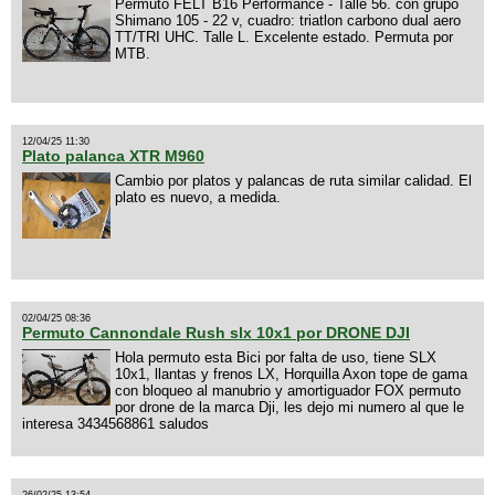
Permuto FELT B16 Performance - Talle 56. con grupo
Shimano 105 - 22 v, cuadro: triatlon carbono dual aero
TT/TRI UHC. Talle L. Excelente estado. Permuta por
MTB.
12/04/25 11:30
Plato palanca XTR M960
Cambio por platos y palancas de ruta similar calidad. El
plato es nuevo, a medida.
02/04/25 08:36
Permuto Cannondale Rush slx 10x1 por DRONE DJI
Hola permuto esta Bici por falta de uso, tiene SLX
10x1, llantas y frenos LX, Horquilla Axon tope de gama
con bloqueo al manubrio y amortiguador FOX permuto
por drone de la marca Dji, les dejo mi numero al que le
interesa 3434568861 saludos
26/02/25 13:54