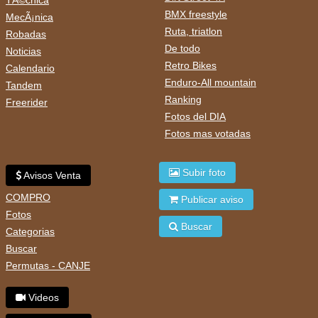
BMX freestyle
MecÃ¡nica
Ruta, triatlon
Robadas
De todo
Noticias
Retro Bikes
Calendario
Enduro-All mountain
Tandem
Ranking
Freerider
Fotos del DIA
Fotos mas votadas
Subir foto
Avisos Venta
COMPRO
Publicar aviso
Fotos
Buscar
Categorias
Buscar
Permutas - CANJE
Videos