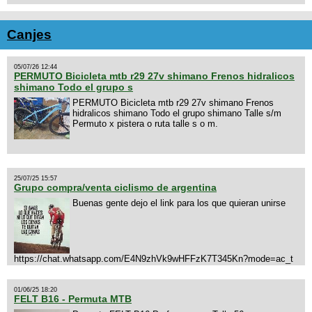
Canjes
05/07/26 12:44
PERMUTO Bicicleta mtb r29 27v shimano Frenos hidralicos
shimano Todo el grupo s
PERMUTO Bicicleta mtb r29 27v shimano Frenos
hidralicos shimano Todo el grupo shimano Talle s/m
Permuto x pistera o ruta talle s o m.
25/07/25 15:57
Grupo compra/venta ciclismo de argentina
Buenas gente dejo el link para los que quieran unirse
https://chat.whatsapp.com/E4N9zhVk9wHFFzK7T345Kn?mode=ac_t
01/06/25 18:20
FELT B16 - Permuta MTB