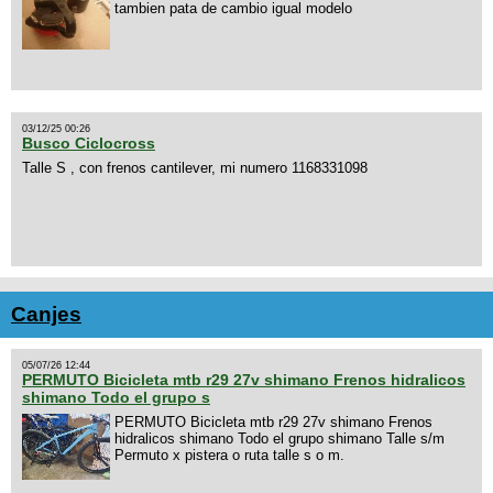
tambien pata de cambio igual modelo
03/12/25 00:26
Busco Ciclocross
Talle S , con frenos cantilever, mi numero 1168331098
Canjes
05/07/26 12:44
PERMUTO Bicicleta mtb r29 27v shimano Frenos hidralicos
shimano Todo el grupo s
PERMUTO Bicicleta mtb r29 27v shimano Frenos
hidralicos shimano Todo el grupo shimano Talle s/m
Permuto x pistera o ruta talle s o m.