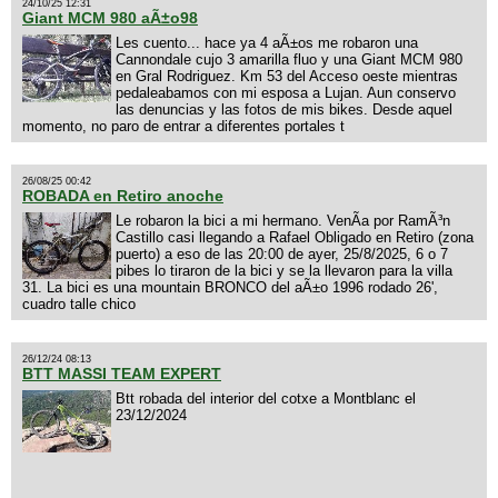
24/10/25 12:31
Giant MCM 980 aÃ±o98
Les cuento... hace ya 4 aÃ±os me robaron una
Cannondale cujo 3 amarilla fluo y una Giant MCM 980
en Gral Rodriguez. Km 53 del Acceso oeste mientras
pedaleabamos con mi esposa a Lujan. Aun conservo
las denuncias y las fotos de mis bikes. Desde aquel
momento, no paro de entrar a diferentes portales t
26/08/25 00:42
ROBADA en Retiro anoche
Le robaron la bici a mi hermano. VenÃ­a por RamÃ³n
Castillo casi llegando a Rafael Obligado en Retiro (zona
puerto) a eso de las 20:00 de ayer, 25/8/2025, 6 o 7
pibes lo tiraron de la bici y se la llevaron para la villa
31. La bici es una mountain BRONCO del aÃ±o 1996 rodado 26',
cuadro talle chico
26/12/24 08:13
BTT MASSI TEAM EXPERT
Btt robada del interior del cotxe a Montblanc el
23/12/2024