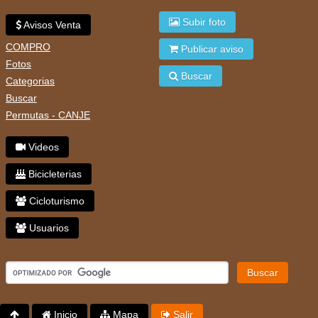
Subir foto
Avisos Venta
COMPRO
Publicar aviso
Fotos
Buscar
Categorias
Buscar
Permutas - CANJE
Videos
Bicicleterias
Cicloturismo
Usuarios
Buscar
Inicio
Mapa
Salir