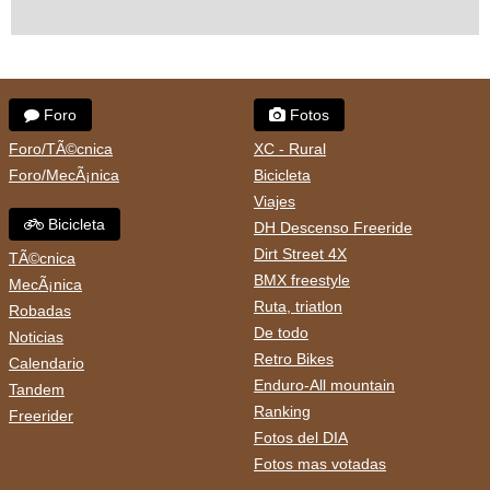
Foro
Fotos
Foro/TÃ©cnica
XC - Rural
Foro/MecÃ¡nica
Bicicleta
Viajes
Bicicleta
DH Descenso Freeride
Dirt Street 4X
TÃ©cnica
BMX freestyle
MecÃ¡nica
Ruta, triatlon
Robadas
De todo
Noticias
Retro Bikes
Calendario
Enduro-All mountain
Tandem
Ranking
Freerider
Fotos del DIA
Fotos mas votadas