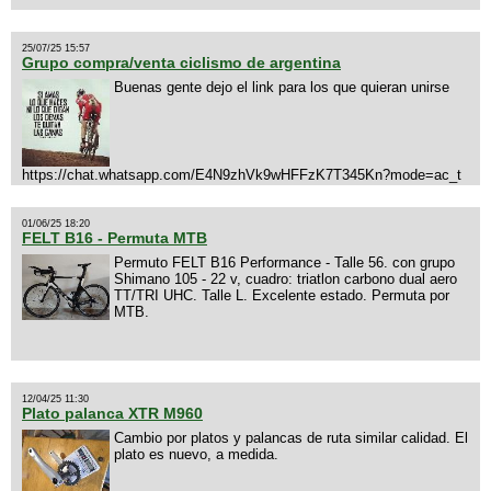
25/07/25 15:57
Grupo compra/venta ciclismo de argentina
Buenas gente dejo el link para los que quieran unirse
https://chat.whatsapp.com/E4N9zhVk9wHFFzK7T345Kn?mode=ac_t
01/06/25 18:20
FELT B16 - Permuta MTB
Permuto FELT B16 Performance - Talle 56. con grupo
Shimano 105 - 22 v, cuadro: triatlon carbono dual aero
TT/TRI UHC. Talle L. Excelente estado. Permuta por
MTB.
12/04/25 11:30
Plato palanca XTR M960
Cambio por platos y palancas de ruta similar calidad. El
plato es nuevo, a medida.