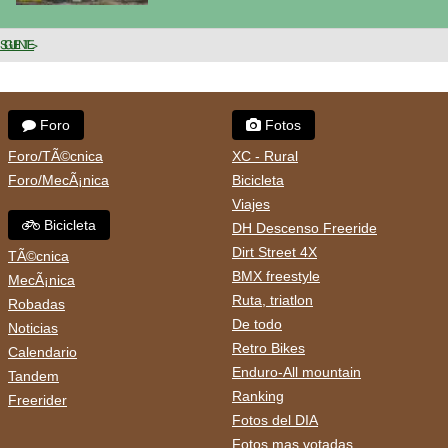
SIGUIENTE >
Foro
Fotos
Foro/TÃ©cnica
XC - Rural
Foro/MecÃ¡nica
Bicicleta
Viajes
Bicicleta
DH Descenso Freeride
Dirt Street 4X
TÃ©cnica
BMX freestyle
MecÃ¡nica
Ruta, triatlon
Robadas
De todo
Noticias
Retro Bikes
Calendario
Enduro-All mountain
Tandem
Ranking
Freerider
Fotos del DIA
Fotos mas votadas