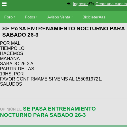
Ingresar
Crear una cuenta
Foro
Foro
Fotos
Avisos Venta
BicicleterÃ­as
SE PASA ENTRENAMIENTO NOCTURNO PARA
Foro
Bicicletas
Videos
Fotos
SABADO 26-3
TÃ©cnica
POR MAL
Avisos
MecÃ¡nica
TIEMPO LO
SUBÃ
Ventas
HACEMOS
tu foto
MANANA
SABADO 26-3 A
BicicleterÃ­
PARTIR DE LAS
Galeria
SUBÃ
19HS. POR
as
FAVOR CONFIRMAME SI VENIS AL 1550619721.
tu
XC
SALUDOS
aviso
Bicicletas
Bicicletas
Buscar
Viajes
Videos
Bicicletas
SE PASA ENTRENAMIENTO
Ultimos
OPINIÓN DE
Descenso
NOCTURNO PARA SABADO 26-3
Cicloturismo
Tandem
Fotos
Dirt
Freerider