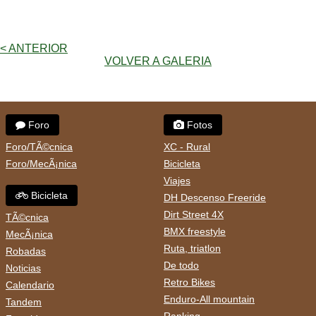
< ANTERIOR
VOLVER A GALERIA
Foro
Fotos
Foro/TÃ©cnica
XC - Rural
Foro/MecÃ¡nica
Bicicleta
Viajes
Bicicleta
DH Descenso Freeride
Dirt Street 4X
TÃ©cnica
BMX freestyle
MecÃ¡nica
Ruta, triatlon
Robadas
De todo
Noticias
Retro Bikes
Calendario
Enduro-All mountain
Tandem