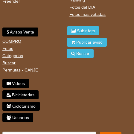
Ranking
Freerider
Fotos del DIA
Fotos mas votadas
Subir foto
Avisos Venta
COMPRO
Publicar aviso
Fotos
Buscar
Categorias
Buscar
Permutas - CANJE
Videos
Bicicleterias
Cicloturismo
Usuarios