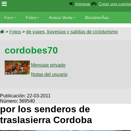
Ingresar
Crear una cuenta
Foro
Foro
Fotos
Avisos Venta
BicicleterÃ­as
Foro
Bicicletas
Videos
Fotos
>
Fotos
>
de viajes, travesias y salidas de cicloturismo
TÃ©cnica
Avisos
cordobes70
MecÃ¡nica
SUBÃ
Ventas
tu foto
Mensaje privado
BicicleterÃ­
Galeria
Notas del usuario
SUBÃ
as
tu
XC
aviso
Bicicletas
Bicicletas
Publicación:
22-03-2011
Número: 369540
Buscar
Viajes
Videos
por los senderos de
Bicicletas
Ultimos
Descenso
traslasierra Cordoba
Cicloturismo
Tandem
Fotos
Dirt
Freerider