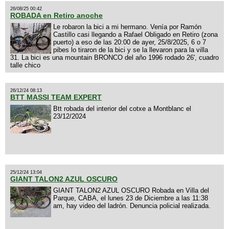
26/08/25 00:42
ROBADA en Retiro anoche
Le robaron la bici a mi hermano. Venía por Ramón
Castillo casi llegando a Rafael Obligado en Retiro (zona
puerto) a eso de las 20:00 de ayer, 25/8/2025, 6 o 7
pibes lo tiraron de la bici y se la llevaron para la villa
31. La bici es una mountain BRONCO del año 1996 rodado 26', cuadro
talle chico
26/12/24 08:13
BTT MASSI TEAM EXPERT
Btt robada del interior del cotxe a Montblanc el
23/12/2024
25/12/24 13:04
GIANT TALON2 AZUL OSCURO
GIANT TALON2 AZUL OSCURO Robada en Villa del
Parque, CABA, el lunes 23 de Diciembre a las 11:38
am, hay video del ladrón. Denuncia policial realizada.