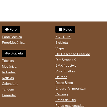
Foro
Fotos
Foro/Técnica
XC - Rural
Foro/Mecánica
Bicicleta
Viajes
Bicicleta
DH Descenso Freeride
Dirt Street 4X
Técnica
BMX freestyle
Mecánica
Ruta, triatlon
Robadas
De todo
Noticias
Retro Bikes
Calendario
Enduro-All mountain
Tandem
Ranking
Freerider
Fotos del DIA
Fotos mas votadas