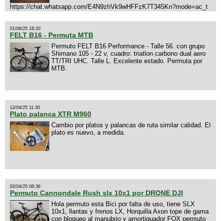
https://chat.whatsapp.com/E4N9zhVk9wHFFzK7T345Kn?mode=ac_t
01/06/25 18:20
FELT B16 - Permuta MTB
Permuto FELT B16 Performance - Talle 56. con grupo
Shimano 105 - 22 v, cuadro: triatlon carbono dual aero
TT/TRI UHC. Talle L. Excelente estado. Permuta por
MTB.
12/04/25 11:30
Plato palanca XTR M960
Cambio por platos y palancas de ruta similar calidad. El
plato es nuevo, a medida.
02/04/25 08:36
Permuto Cannondale Rush slx 10x1 por DRONE DJI
Hola permuto esta Bici por falta de uso, tiene SLX
10x1, llantas y frenos LX, Horquilla Axon tope de gama
con bloqueo al manubrio y amortiguador FOX permuto