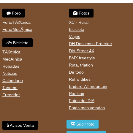
Foro
Fotos
Foro/TÃ©cnica
XC - Rural
Foro/MecÃ¡nica
Bicicleta
Viajes
Bicicleta
DH Descenso Freeride
Dirt Street 4X
TÃ©cnica
BMX freestyle
MecÃ¡nica
Ruta, triatlon
Robadas
De todo
Noticias
Retro Bikes
Calendario
Enduro-All mountain
Tandem
Ranking
Freerider
Fotos del DIA
Fotos mas votadas
Subir foto
Avisos Venta