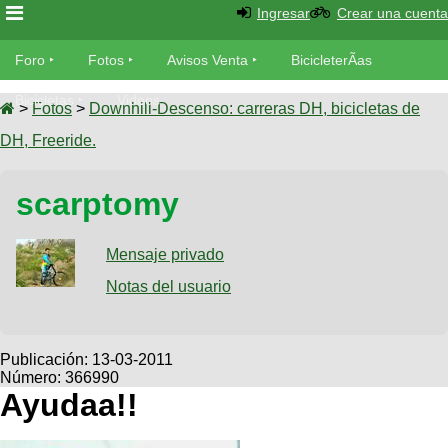
Ingresar
Crear una cuenta
Foro
Foro
Fotos
Avisos Venta
BicicleterÃ­as
Foro
Bicicletas
Videos
Fotos
>
Fotos
>
Downhill-Descenso: carreras DH, bicicletas de
TÃ©cnica
DH, Freeride.
Avisos
MecÃ¡nica
SUBÃ
Ventas
scarptomy
tu foto
BicicleterÃ­
Galeria
Mensaje privado
SUBÃ
as
tu
Notas del usuario
XC
aviso
Bicicletas
Bicicletas
Buscar
Viajes
Publicación:
13-03-2011
Videos
Número: 366990
Bicicletas
Ultimos
Descenso
Ayudaa!!
Cicloturismo
Tandem
Fotos
Dirt
Freerider