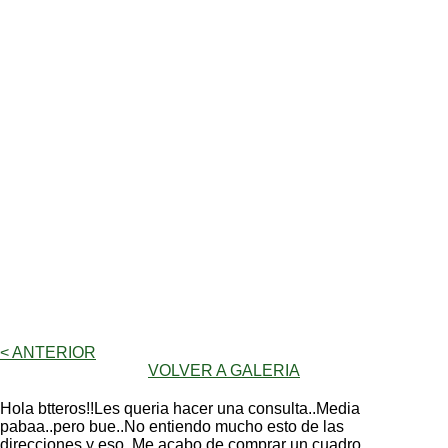
< ANTERIOR
VOLVER A GALERIA
Hola btteros!!Les queria hacer una consulta..Media
pabaa..pero bue..No entiendo mucho esto de las
direcciones y eso..Me acabo de comprar un cuadro