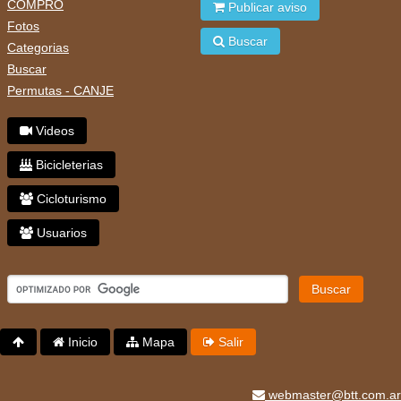
COMPRO
Publicar aviso
Fotos
Buscar
Categorias
Buscar
Permutas - CANJE
Videos
Bicicleterias
Cicloturismo
Usuarios
Buscar
Inicio
Mapa
Salir
webmaster@btt.com.ar