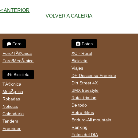
< ANTERIOR
VOLVER A GALERIA
Foro
Fotos
Foro/TÃ©cnica
XC - Rural
Foro/MecÃ¡nica
Bicicleta
Viajes
Bicicleta
DH Descenso Freeride
Dirt Street 4X
TÃ©cnica
BMX freestyle
MecÃ¡nica
Ruta, triatlon
Robadas
De todo
Noticias
Retro Bikes
Calendario
Enduro-All mountain
Tandem
Ranking
Freerider
Fotos del DIA