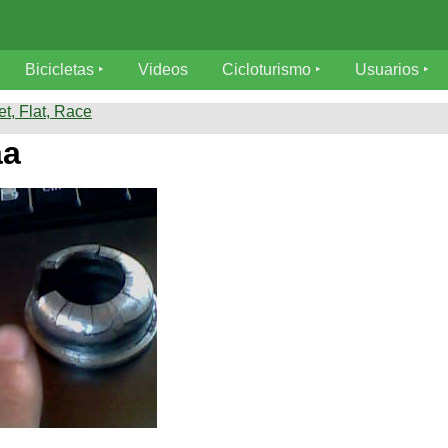
Bicicletas
Videos
Cicloturismo
Usuarios
et, Flat, Race
aa