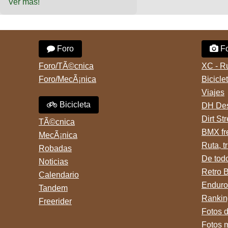
Ver más!
Foro
Fo
Foro/TÃ©cnica
XC - R
Foro/MecÃ¡nica
Bicicle
Viajes
Bicicleta
DH Des
Dirt St
TÃ©cnica
BMX fr
MecÃ¡nica
Ruta, tr
Robadas
De tod
Noticias
Retro 
Calendario
Enduro
Tandem
Rankin
Freerider
Fotos 
Fotos 