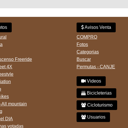
tos
Avisos Venta
ural
COMPRO
ta
Fotos
Categorias
censo Freeride
Buscar
reet 4X
Permutas - CANJE
eestyle
Videos
iatlon
o
Bicicleterias
Bikes
-All mountain
Cicloturismo
g
Usuarios
del DIA
mas votadas