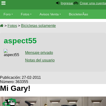
Ingresar
Crear una cuenta
Foro
Foro
Fotos
Avisos Venta
BicicleterÃ­as
Foro
Bicicletas
Videos
Fotos
>
Fotos
>
Bicicletas solamente
TÃ©cnica
Avisos
aspect55
MecÃ¡nica
SUBÃ
Ventas
tu foto
Mensaje privado
BicicleterÃ­
Galeria
Notas del usuario
SUBÃ
as
tu
XC
aviso
Bicicletas
Bicicletas
Publicación:
27-02-2011
Número: 363355
Buscar
Viajes
Videos
Mi Gary!
Bicicletas
Ultimos
Descenso
Cicloturismo
Tandem
Fotos
Dirt
Freerider