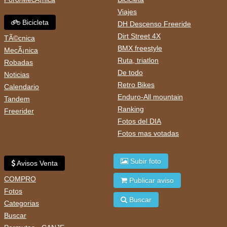
Viajes
Bicicleta
DH Descenso Freeride
Dirt Street 4X
TÃ©cnica
BMX freestyle
MecÃ¡nica
Ruta, triatlon
Robadas
De todo
Noticias
Retro Bikes
Calendario
Enduro-All mountain
Tandem
Ranking
Freerider
Fotos del DIA
Fotos mas votadas
Subir foto
Avisos Venta
COMPRO
Publicar aviso
Fotos
Buscar
Categorias
Buscar