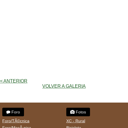
< ANTERIOR
VOLVER A GALERIA
Foro
Fotos
Foro/TÃ©cnica
XC - Rural
Foro/MecÃ¡nica
Bicicleta