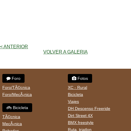
< ANTERIOR
VOLVER A GALERIA
Foro
Fotos
Foro/TÃ©cnica
XC - Rural
Foro/MecÃ¡nica
Bicicleta
Viajes
Bicicleta
DH Descenso Freeride
Dirt Street 4X
TÃ©cnica
BMX freestyle
MecÃ¡nica
Ruta, triatlon
Robadas