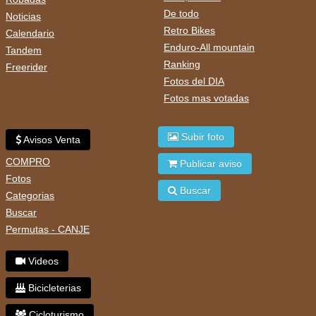
De todo
Noticias
Retro Bikes
Calendario
Enduro-All mountain
Tandem
Ranking
Freerider
Fotos del DIA
Fotos mas votadas
Subir foto
Avisos Venta
COMPRO
Publicar aviso
Fotos
Buscar
Categorias
Buscar
Permutas - CANJE
Videos
Bicicleterias
Cicloturismo