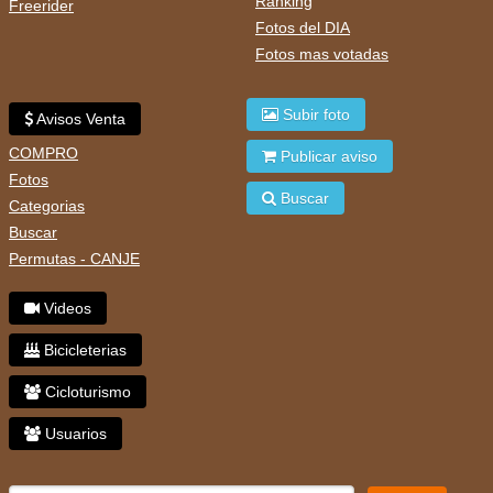
Ranking
Freerider
Fotos del DIA
Fotos mas votadas
Subir foto
Avisos Venta
COMPRO
Publicar aviso
Fotos
Buscar
Categorias
Buscar
Permutas - CANJE
Videos
Bicicleterias
Cicloturismo
Usuarios