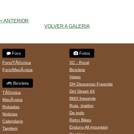
< ANTERIOR
VOLVER A GALERIA
Foro
Fotos
Foro/TÃ©cnica
XC - Rural
Foro/MecÃ¡nica
Bicicleta
Viajes
Bicicleta
DH Descenso Freeride
Dirt Street 4X
TÃ©cnica
BMX freestyle
MecÃ¡nica
Ruta, triatlon
Robadas
De todo
Noticias
Retro Bikes
Calendario
Enduro-All mountain
Tandem