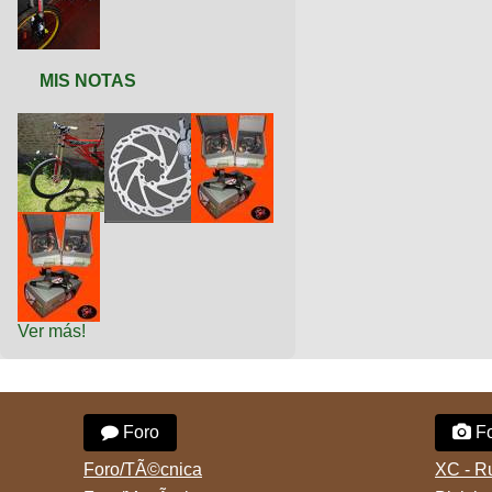
MIS NOTAS
Ver más!
Foro
Fo
Foro/TÃ©cnica
XC - R