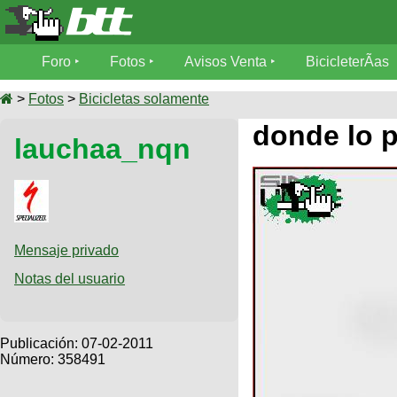
Foro
Foro
Fotos
Avisos Venta
BicicleterÃ­as
Foro
Fotos
>
Fotos
>
Bicicletas solamente
TÃ©cnica
donde lo 
lauchaa_nqn
Avisos
MecÃ¡nica
SUBÃ
Ventas
tu foto
BicicleterÃ­
Galeria
SUBÃ
as
tu
Mensaje privado
XC
aviso
Bicicletas
Notas del usuario
Bicicletas
Buscar
Viajes
Videos
Bicicletas
Ultimos
Publicación:
07-02-2011
Descenso
Cicloturismo
Número: 358491
Tandem
Fotos
Dirt
Freerider