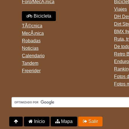
Foro/MecÃ¡nica
Bicicle
Viajes
Bicicleta
DH Des
Dirt St
TÃ©cnica
BMX fr
MecÃ¡nica
Ruta, tr
Robadas
De tod
Noticias
Retro 
Calendario
Enduro
Tandem
Rankin
Freerider
Fotos 
Fotos 
Inicio
Mapa
Salir