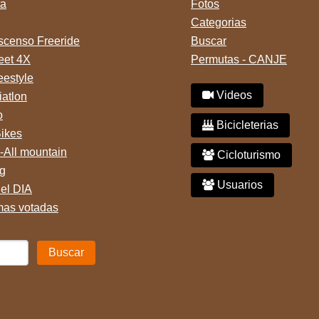
ta
Fotos
Categorias
censo Freeride
Buscar
reet 4X
Permutas - CANJE
eestyle
Videos
iatlon
o
Bicicleterias
Bikes
-All mountain
Cicloturismo
g
Usuarios
del DIA
mas votadas
Buscar