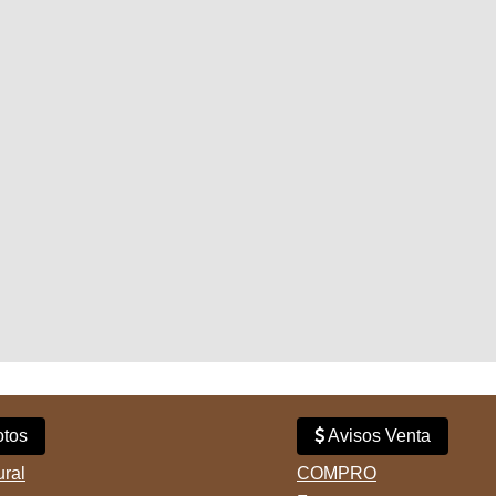
tos
Avisos Venta
ural
COMPRO