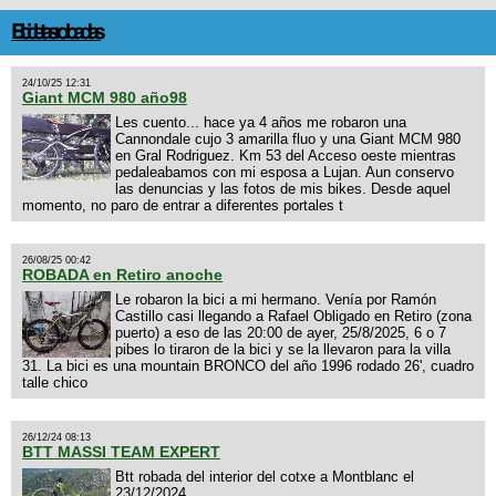
Bicicletas robadas
24/10/25 12:31
Giant MCM 980 año98
Les cuento... hace ya 4 años me robaron una
Cannondale cujo 3 amarilla fluo y una Giant MCM 980
en Gral Rodriguez. Km 53 del Acceso oeste mientras
pedaleabamos con mi esposa a Lujan. Aun conservo
las denuncias y las fotos de mis bikes. Desde aquel
momento, no paro de entrar a diferentes portales t
26/08/25 00:42
ROBADA en Retiro anoche
Le robaron la bici a mi hermano. Venía por Ramón
Castillo casi llegando a Rafael Obligado en Retiro (zona
puerto) a eso de las 20:00 de ayer, 25/8/2025, 6 o 7
pibes lo tiraron de la bici y se la llevaron para la villa
31. La bici es una mountain BRONCO del año 1996 rodado 26', cuadro
talle chico
26/12/24 08:13
BTT MASSI TEAM EXPERT
Btt robada del interior del cotxe a Montblanc el
23/12/2024