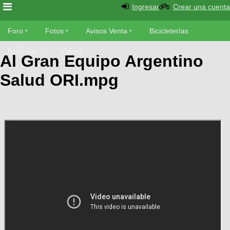
Ingresar
Crear una cuenta
Foro
Foro
Fotos
Avisos Venta
Bicicleterías
Foro
Bicicletas
Videos
Fotos
Al Gran Equipo Argentino
Técnica
Salud ORI.mpg
Avisos
Mecánica
SUBÍ
Ventas
tu
foto
Bicicleterías
SUBÍ
Galeria
tu
Bicicletas
aviso
XC
Bicicletas
Videos
Buscar
Bicicletas
Viajes
Ultimos
Cicloturismo
Tandem
Descenso
Fotos
Freerider
Dirt
Salidas
Usuarios
Categorias