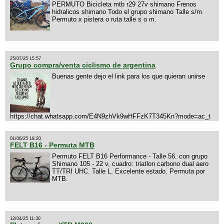
PERMUTO Bicicleta mtb r29 27v shimano Frenos
hidralicos shimano Todo el grupo shimano Talle s/m
Permuto x pistera o ruta talle s o m.
25/07/25 15:57
Grupo compra/venta ciclismo de argentina
Buenas gente dejo el link para los que quieran unirse
https://chat.whatsapp.com/E4N9zhVk9wHFFzK7T345Kn?mode=ac_t
01/06/25 18:20
FELT B16 - Permuta MTB
Permuto FELT B16 Performance - Talle 56. con grupo
Shimano 105 - 22 v, cuadro: triatlon carbono dual aero
TT/TRI UHC. Talle L. Excelente estado. Permuta por
MTB.
12/04/25 11:30