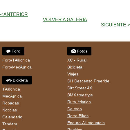
< ANTERIOR
VOLVER A GALERIA
SIGUIENTE >
Foro
Fotos
Foro/TÃ©cnica
XC - Rural
Foro/MecÃ¡nica
Bicicleta
Viajes
Bicicleta
DH Descenso Freeride
Dirt Street 4X
TÃ©cnica
BMX freestyle
MecÃ¡nica
Ruta, triatlon
Robadas
De todo
Noticias
Retro Bikes
Calendario
Enduro-All mountain
Tandem
Ranking