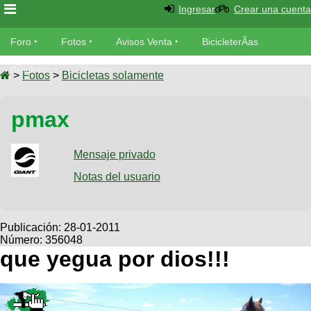
Ingresar
Crear una cuenta
Foro
Foro
Fotos
Avisos Venta
BicicleterÃ­as
Foro
Bicicletas
Videos
Fotos
>
Fotos
>
Bicicletas solamente
TÃ©cnica
Avisos
pmax
MecÃ¡nica
SUBÃ
Ventas
tu foto
Mensaje privado
BicicleterÃ­
Galeria
Notas del usuario
SUBÃ
as
tu
XC
aviso
Bicicletas
Bicicletas
Publicación:
28-01-2011
Número: 356048
Buscar
Viajes
Videos
que yegua por dios!!!
Bicicletas
Ultimos
Descenso
Cicloturismo
Tandem
Fotos
Dirt
Freerider