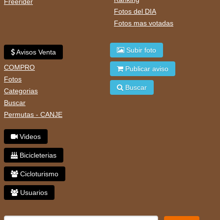
Freerider
Fotos del DIA
Fotos mas votadas
Subir foto
Avisos Venta
COMPRO
Publicar aviso
Fotos
Buscar
Categorias
Buscar
Permutas - CANJE
Videos
Bicicleterias
Cicloturismo
Usuarios