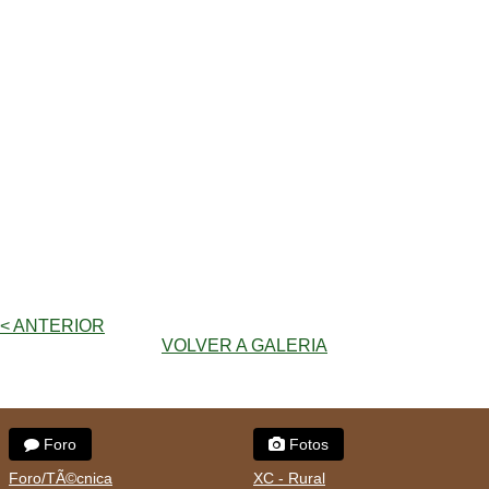
< ANTERIOR
VOLVER A GALERIA
Foro
Fotos
Foro/TÃ©cnica
XC - Rural