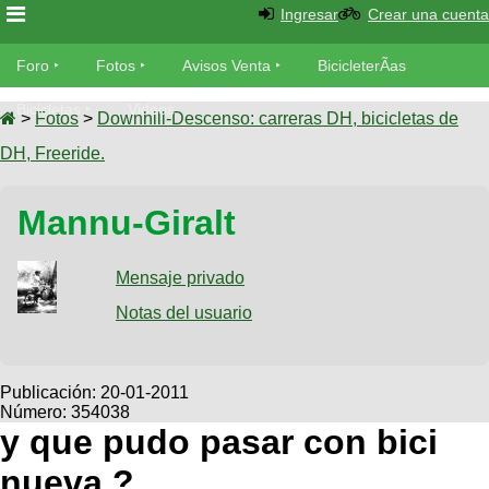
Ingresar
Crear una cuenta
Foro
Foro
Fotos
Avisos Venta
BicicleterÃ­as
Foro
Bicicletas
Videos
Fotos
>
Fotos
>
Downhill-Descenso: carreras DH, bicicletas de
TÃ©cnica
DH, Freeride.
Avisos
MecÃ¡nica
SUBÃ
Ventas
Mannu-Giralt
tu foto
BicicleterÃ­
Galeria
Mensaje privado
SUBÃ
as
tu
Notas del usuario
XC
aviso
Bicicletas
Bicicletas
Buscar
Viajes
Publicación:
20-01-2011
Videos
Número: 354038
Bicicletas
Ultimos
Descenso
y que pudo pasar con bici
Cicloturismo
Tandem
Fotos
Dirt
nueva ? ....
Freerider