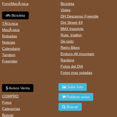
Foro/MecÃ¡nica
Bicicleta
Viajes
Bicicleta
DH Descenso Freeride
Dirt Street 4X
TÃ©cnica
BMX freestyle
MecÃ¡nica
Ruta, triatlon
Robadas
De todo
Noticias
Retro Bikes
Calendario
Enduro-All mountain
Tandem
Ranking
Freerider
Fotos del DIA
Fotos mas votadas
Subir foto
Avisos Venta
COMPRO
Publicar aviso
Fotos
Buscar
Categorias
Buscar