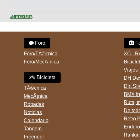
< ANTERIOR
SIGUIENTE >
Foro
Fo
Foro/TÃ©cnica
XC - R
Foro/MecÃ¡nica
Bicicle
Viajes
Bicicleta
DH Des
Dirt St
TÃ©cnica
BMX fr
MecÃ¡nica
Ruta, tr
Robadas
De tod
Noticias
Retro 
Calendario
Enduro
Tandem
Rankin
Freerider