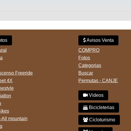
tos
Avisos Venta
ural
COMPRO
ta
Fotos
Categorias
censo Freeride
Buscar
reet 4X
Permutas - CANJE
eestyle
Videos
iatlon
o
Bicicleterias
Bikes
-All mountain
Cicloturismo
g