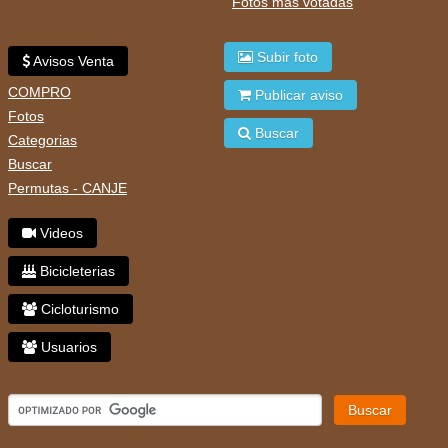
Fotos mas votadas
Subir foto
Avisos Venta
COMPRO
Publicar aviso
Fotos
Buscar
Categorias
Buscar
Permutas - CANJE
Videos
Bicicleterias
Cicloturismo
Usuarios
Buscar