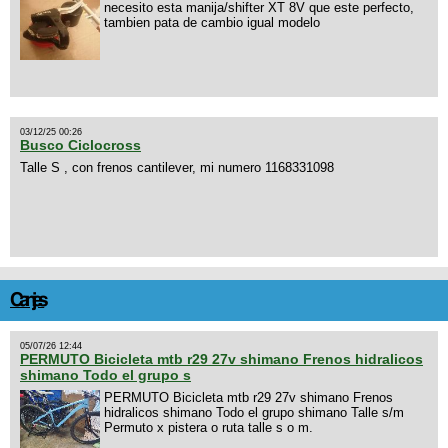
necesito esta manija/shifter XT 8V que este perfecto,
tambien pata de cambio igual modelo
03/12/25 00:26
Busco Ciclocross
Talle S , con frenos cantilever, mi numero 1168331098
Canjes
05/07/26 12:44
PERMUTO Bicicleta mtb r29 27v shimano Frenos hidralicos
shimano Todo el grupo s
PERMUTO Bicicleta mtb r29 27v shimano Frenos
hidralicos shimano Todo el grupo shimano Talle s/m
Permuto x pistera o ruta talle s o m.