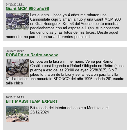
24/10/25 12:31
Giant MCM 980 año98
Les cuento... hace ya 4 años me robaron una
Cannondale cujo 3 amarilla fluo y una Giant MCM 980
en Gral Rodriguez. Km 53 del Acceso oeste mientras
pedaleabamos con mi esposa a Lujan. Aun conservo
las denuncias y las fotos de mis bikes. Desde aquel
momento, no paro de entrar a diferentes portales t
26/08/25 00:42
ROBADA en Retiro anoche
Le robaron la bici a mi hermano. Venía por Ramón
Castillo casi llegando a Rafael Obligado en Retiro (zona
puerto) a eso de las 20:00 de ayer, 25/8/2025, 6 o 7
pibes lo tiraron de la bici y se la llevaron para la villa
31. La bici es una mountain BRONCO del año 1996 rodado 26', cuadro
talle chico
26/12/24 08:13
BTT MASSI TEAM EXPERT
Btt robada del interior del cotxe a Montblanc el
23/12/2024