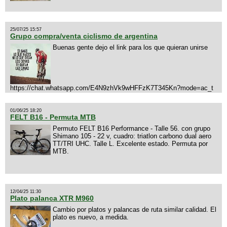
25/07/25 15:57
Grupo compra/venta ciclismo de argentina
Buenas gente dejo el link para los que quieran unirse
https://chat.whatsapp.com/E4N9zhVk9wHFFzK7T345Kn?mode=ac_t
01/06/25 18:20
FELT B16 - Permuta MTB
Permuto FELT B16 Performance - Talle 56. con grupo
Shimano 105 - 22 v, cuadro: triatlon carbono dual aero
TT/TRI UHC. Talle L. Excelente estado. Permuta por
MTB.
12/04/25 11:30
Plato palanca XTR M960
Cambio por platos y palancas de ruta similar calidad. El
plato es nuevo, a medida.