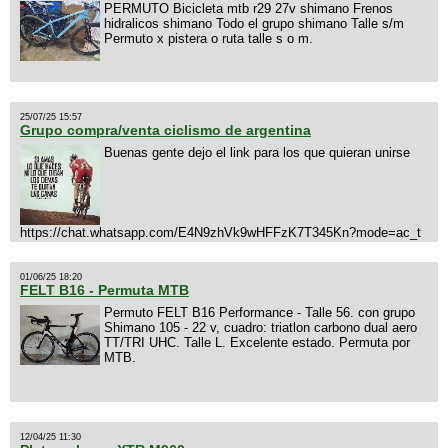
PERMUTO Bicicleta mtb r29 27v shimano Frenos
hidralicos shimano Todo el grupo shimano Talle s/m
Permuto x pistera o ruta talle s o m.
25/07/25 15:57
Grupo compra/venta ciclismo de argentina
Buenas gente dejo el link para los que quieran unirse
https://chat.whatsapp.com/E4N9zhVk9wHFFzK7T345Kn?mode=ac_t
01/06/25 18:20
FELT B16 - Permuta MTB
Permuto FELT B16 Performance - Talle 56. con grupo
Shimano 105 - 22 v, cuadro: triatlon carbono dual aero
TT/TRI UHC. Talle L. Excelente estado. Permuta por
MTB.
12/04/25 11:30