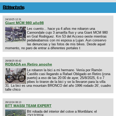
Bicicletas robadas
24/10/25 12:31
Giant MCM 980 año98
Les cuento... hace ya 4 años me robaron una
Cannondale cujo 3 amarilla fluo y una Giant MCM 980
en Gral Rodriguez. Km 53 del Acceso oeste mientras
pedaleabamos con mi esposa a Lujan. Aun conservo
las denuncias y las fotos de mis bikes. Desde aquel
momento, no paro de entrar a diferentes portales t
26/08/25 00:42
ROBADA en Retiro anoche
Le robaron la bici a mi hermano. Venía por Ramón
Castillo casi llegando a Rafael Obligado en Retiro (zona
puerto) a eso de las 20:00 de ayer, 25/8/2025, 6 o 7
pibes lo tiraron de la bici y se la llevaron para la villa
31. La bici es una mountain BRONCO del año 1996 rodado 26', cuadro
talle chico
26/12/24 08:13
BTT MASSI TEAM EXPERT
Btt robada del interior del cotxe a Montblanc el
23/12/2024