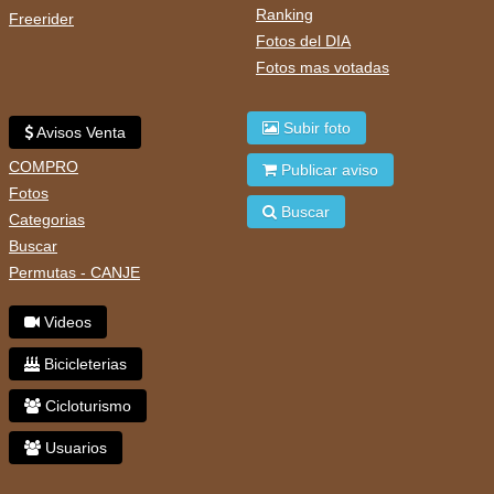
Ranking
Freerider
Fotos del DIA
Fotos mas votadas
Subir foto
Avisos Venta
COMPRO
Publicar aviso
Fotos
Buscar
Categorias
Buscar
Permutas - CANJE
Videos
Bicicleterias
Cicloturismo
Usuarios