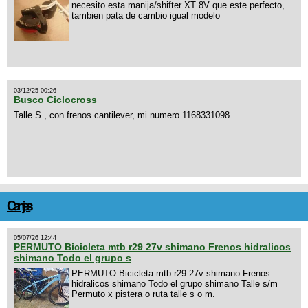
necesito esta manija/shifter XT 8V que este perfecto,
tambien pata de cambio igual modelo
03/12/25 00:26
Busco Ciclocross
Talle S , con frenos cantilever, mi numero 1168331098
Canjes
05/07/26 12:44
PERMUTO Bicicleta mtb r29 27v shimano Frenos hidralicos
shimano Todo el grupo s
PERMUTO Bicicleta mtb r29 27v shimano Frenos
hidralicos shimano Todo el grupo shimano Talle s/m
Permuto x pistera o ruta talle s o m.