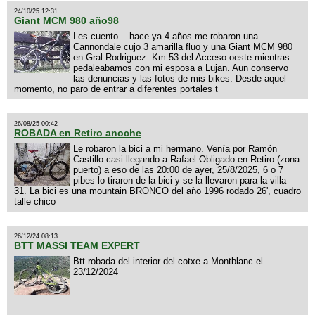
24/10/25 12:31
Giant MCM 980 año98
Les cuento... hace ya 4 años me robaron una
Cannondale cujo 3 amarilla fluo y una Giant MCM 980
en Gral Rodriguez. Km 53 del Acceso oeste mientras
pedaleabamos con mi esposa a Lujan. Aun conservo
las denuncias y las fotos de mis bikes. Desde aquel
momento, no paro de entrar a diferentes portales t
26/08/25 00:42
ROBADA en Retiro anoche
Le robaron la bici a mi hermano. Venía por Ramón
Castillo casi llegando a Rafael Obligado en Retiro (zona
puerto) a eso de las 20:00 de ayer, 25/8/2025, 6 o 7
pibes lo tiraron de la bici y se la llevaron para la villa
31. La bici es una mountain BRONCO del año 1996 rodado 26', cuadro
talle chico
26/12/24 08:13
BTT MASSI TEAM EXPERT
Btt robada del interior del cotxe a Montblanc el
23/12/2024