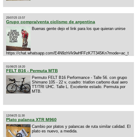
25/07/25 15:57
Grupo compra/venta ciclismo de argentina
Buenas gente dejo el link para los que quieran unirse
https://chat.whatsapp.com/E4N9zhVk9wHFFzK7T345Kn?mode=ac_t
01/06/25 18:20
FELT B16 - Permuta MTB
Permuto FELT B16 Performance - Talle 56. con grupo
Shimano 105 - 22 v, cuadro: triatlon carbono dual aero
TT/TRI UHC. Talle L. Excelente estado. Permuta por
MTB.
12/04/25 11:30
Plato palanca XTR M960
Cambio por platos y palancas de ruta similar calidad. El
plato es nuevo, a medida.