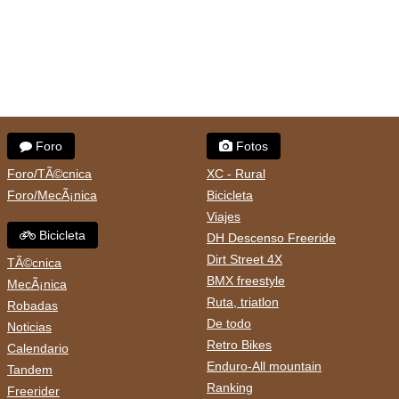
Foro
Fotos
Foro/TÃ©cnica
XC - Rural
Foro/MecÃ¡nica
Bicicleta
Viajes
Bicicleta
DH Descenso Freeride
Dirt Street 4X
TÃ©cnica
BMX freestyle
MecÃ¡nica
Ruta, triatlon
Robadas
De todo
Noticias
Retro Bikes
Calendario
Enduro-All mountain
Tandem
Ranking
Freerider