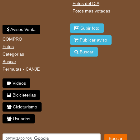
Fotos del DIA
Fotos mas votadas
Subir foto
Avisos Venta
COMPRO
Publicar aviso
Fotos
Buscar
Categorias
Buscar
Permutas - CANJE
Videos
Bicicleterias
Cicloturismo
Usuarios
Buscar