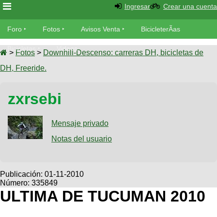
Ingresar
Crear una cuenta
Foro
Foro
Fotos
Avisos Venta
BicicleterÃ­as
Foro
Bicicletas
Videos
Fotos
>
Fotos
>
Downhill-Descenso: carreras DH, bicicletas de
TÃ©cnica
DH, Freeride.
Avisos
MecÃ¡nica
SUBÃ
Ventas
zxrsebi
tu foto
BicicleterÃ­
Galeria
Mensaje privado
SUBÃ
as
tu
Notas del usuario
XC
aviso
Bicicletas
Bicicletas
Buscar
Viajes
Publicación:
01-11-2010
Videos
Número: 335849
Bicicletas
Ultimos
Descenso
ULTIMA DE TUCUMAN 2010
Cicloturismo
Tandem
Fotos
Dirt
Freerider