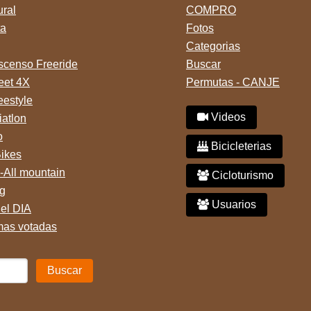
ural
COMPRO
ta
Fotos
Categorias
censo Freeride
Buscar
reet 4X
Permutas - CANJE
eestyle
Videos
iatlon
o
Bicicleterias
Bikes
-All mountain
Cicloturismo
g
Usuarios
del DIA
mas votadas
Buscar