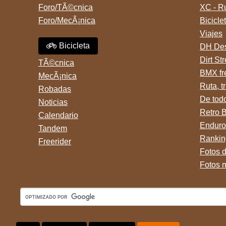
Foro/TÃ©cnica
XC - R
Foro/MecÃ¡nica
Bicicle
Viajes
Bicicleta
DH Des
Dirt St
TÃ©cnica
BMX fr
MecÃ¡nica
Ruta, tr
Robadas
De tod
Noticias
Retro 
Calendario
Enduro
Tandem
Rankin
Freerider
Fotos 
Fotos 