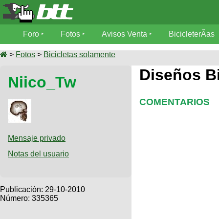
Foro
Foro
Fotos
Avisos Venta
BicicleterÃ­as
Foro
Fotos
>
Fotos
>
Bicicletas solamente
TÃ©cnica
Diseños B
Niico_Tw
Avisos
MecÃ¡nica
SUBÃ
Ventas
tu foto
COMENTARIOS
BicicleterÃ­
Galeria
SUBÃ
as
tu
Mensaje privado
XC
aviso
Bicicletas
Notas del usuario
Bicicletas
Buscar
Viajes
Videos
Bicicletas
Ultimos
Publicación:
29-10-2010
Descenso
Cicloturismo
Número: 335365
Tandem
Fotos
Dirt
Freerider