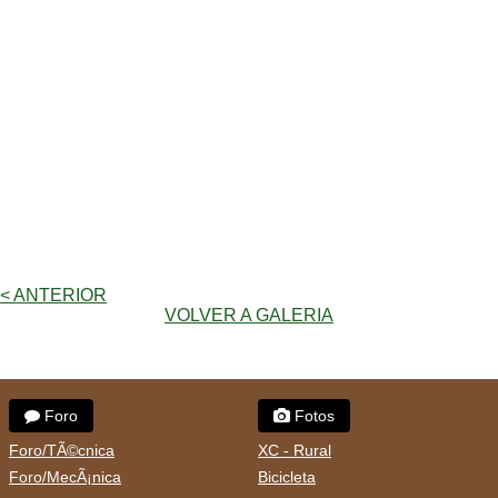
< ANTERIOR
VOLVER A GALERIA
Foro
Fotos
Foro/TÃ©cnica
XC - Rural
Foro/MecÃ¡nica
Bicicleta