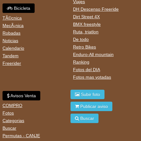
Viajes
Bicicleta
DH Descenso Freeride
Dirt Street 4X
TÃ©cnica
BMX freestyle
MecÃ¡nica
Ruta, triatlon
Robadas
De todo
Noticias
Retro Bikes
Calendario
Enduro-All mountain
Tandem
Ranking
Freerider
Fotos del DIA
Fotos mas votadas
Subir foto
Avisos Venta
COMPRO
Publicar aviso
Fotos
Buscar
Categorias
Buscar
Permutas - CANJE