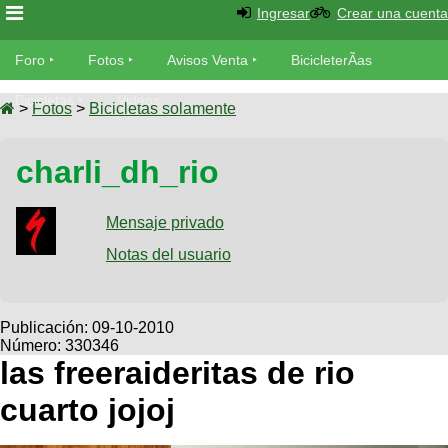
Ingresar
Crear una cuenta
Foro
Foro
Fotos
Avisos Venta
BicicleterÃ­as
Foro
Bicicletas
Videos
Fotos
>
Fotos
>
Bicicletas solamente
TÃ©cnica
Avisos
charli_dh_rio
MecÃ¡nica
SUBÃ
Ventas
tu foto
Mensaje privado
BicicleterÃ­
Galeria
Notas del usuario
SUBÃ
as
tu
XC
aviso
Bicicletas
Bicicletas
Publicación:
09-10-2010
Número: 330346
Buscar
Viajes
Videos
las freeraideritas de rio
Bicicletas
Ultimos
Descenso
cuarto jojoj
Cicloturismo
Tandem
Fotos
Dirt
Freerider