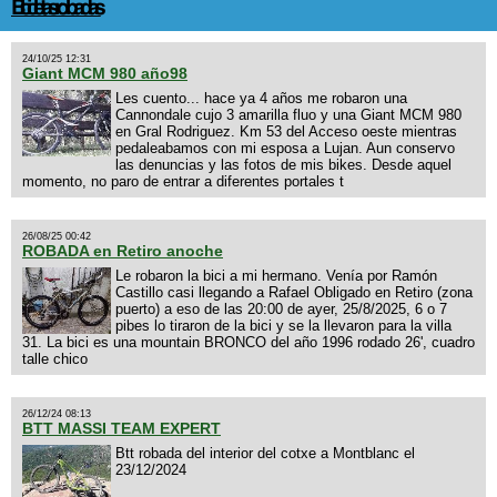
Bicicletas robadas
24/10/25 12:31
Giant MCM 980 año98
Les cuento... hace ya 4 años me robaron una
Cannondale cujo 3 amarilla fluo y una Giant MCM 980
en Gral Rodriguez. Km 53 del Acceso oeste mientras
pedaleabamos con mi esposa a Lujan. Aun conservo
las denuncias y las fotos de mis bikes. Desde aquel
momento, no paro de entrar a diferentes portales t
26/08/25 00:42
ROBADA en Retiro anoche
Le robaron la bici a mi hermano. Venía por Ramón
Castillo casi llegando a Rafael Obligado en Retiro (zona
puerto) a eso de las 20:00 de ayer, 25/8/2025, 6 o 7
pibes lo tiraron de la bici y se la llevaron para la villa
31. La bici es una mountain BRONCO del año 1996 rodado 26', cuadro
talle chico
26/12/24 08:13
BTT MASSI TEAM EXPERT
Btt robada del interior del cotxe a Montblanc el
23/12/2024