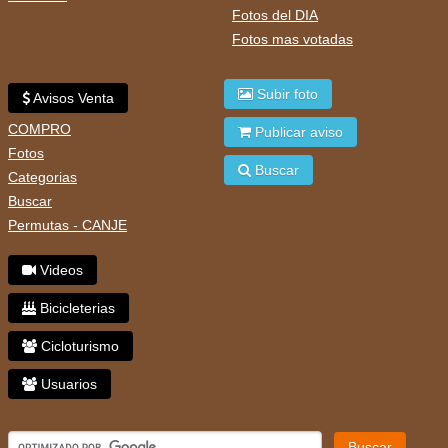
Fotos del DIA
Fotos mas votadas
Subir foto
Avisos Venta
COMPRO
Publicar aviso
Fotos
Buscar
Categorias
Buscar
Permutas - CANJE
Videos
Bicicleterias
Cicloturismo
Usuarios
Buscar