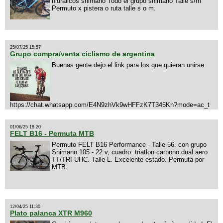
hidralicos shimano Todo el grupo shimano Talle s/m
Permuto x pistera o ruta talle s o m.
25/07/25 15:57
Grupo compra/venta ciclismo de argentina
Buenas gente dejo el link para los que quieran unirse
https://chat.whatsapp.com/E4N9zhVk9wHFFzK7T345Kn?mode=ac_t
01/06/25 18:20
FELT B16 - Permuta MTB
Permuto FELT B16 Performance - Talle 56. con grupo
Shimano 105 - 22 v, cuadro: triatlon carbono dual aero
TT/TRI UHC. Talle L. Excelente estado. Permuta por
MTB.
12/04/25 11:30
Plato palanca XTR M960