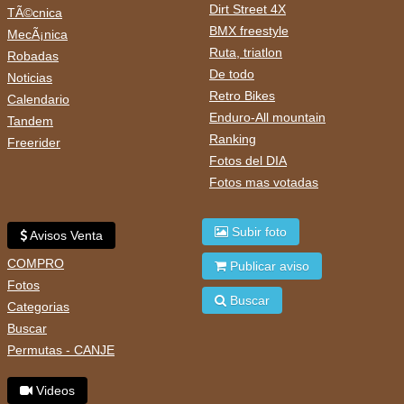
Dirt Street 4X
TÃ©cnica
BMX freestyle
MecÃ¡nica
Ruta, triatlon
Robadas
De todo
Noticias
Retro Bikes
Calendario
Enduro-All mountain
Tandem
Ranking
Freerider
Fotos del DIA
Fotos mas votadas
Subir foto
Avisos Venta
COMPRO
Publicar aviso
Fotos
Buscar
Categorias
Buscar
Permutas - CANJE
Videos