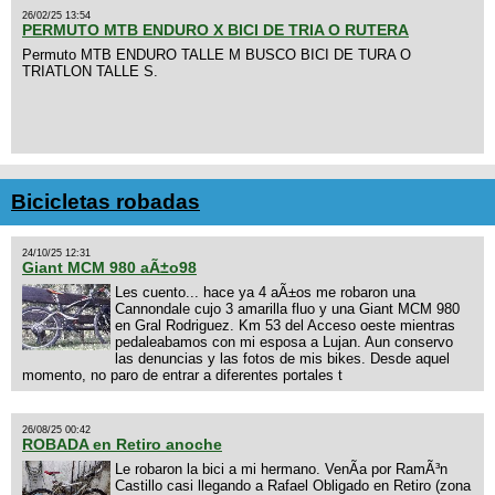
26/02/25 13:54
PERMUTO MTB ENDURO X BICI DE TRIA O RUTERA
Permuto MTB ENDURO TALLE M BUSCO BICI DE TURA O
TRIATLON TALLE S.
Bicicletas robadas
24/10/25 12:31
Giant MCM 980 aÃ±o98
Les cuento... hace ya 4 aÃ±os me robaron una
Cannondale cujo 3 amarilla fluo y una Giant MCM 980
en Gral Rodriguez. Km 53 del Acceso oeste mientras
pedaleabamos con mi esposa a Lujan. Aun conservo
las denuncias y las fotos de mis bikes. Desde aquel
momento, no paro de entrar a diferentes portales t
26/08/25 00:42
ROBADA en Retiro anoche
Le robaron la bici a mi hermano. VenÃ­a por RamÃ³n
Castillo casi llegando a Rafael Obligado en Retiro (zona