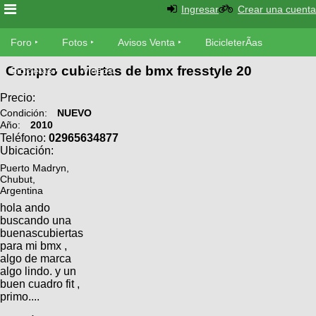
Ingresar
Crear una cuenta
Foro
Foro
Fotos
Avisos Venta
BicicleterÃ­as
Compro cubiertas de bmx fresstyle 20
Foro
Bicicletas
Videos
Fotos
TÃ©cnica
Precio:
Avisos
Condición:
NUEVO
MecÃ¡nica
Año:
2010
SUBÃ
Ventas
Teléfono:
02965634877
tu foto
Ubicación:
Puerto Madryn,
BicicleterÃ­
Galeria
Chubut,
SUBÃ
as
Argentina
tu
XC
hola ando
aviso
Bicicletas
buscando una
Bicicletas
buenascubiertas
para mi bmx ,
Buscar
Viajes
Videos
algo de marca
Bicicletas
algo lindo. y un
Ultimos
Descenso
buen cuadro fit ,
Cicloturismo
Tandem
Fotos
primo....
Dirt
Freerider