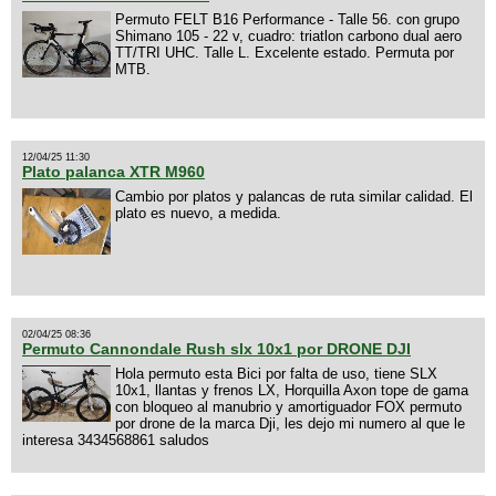
Permuto FELT B16 Performance - Talle 56. con grupo
Shimano 105 - 22 v, cuadro: triatlon carbono dual aero
TT/TRI UHC. Talle L. Excelente estado. Permuta por
MTB.
12/04/25 11:30
Plato palanca XTR M960
Cambio por platos y palancas de ruta similar calidad. El
plato es nuevo, a medida.
02/04/25 08:36
Permuto Cannondale Rush slx 10x1 por DRONE DJI
Hola permuto esta Bici por falta de uso, tiene SLX
10x1, llantas y frenos LX, Horquilla Axon tope de gama
con bloqueo al manubrio y amortiguador FOX permuto
por drone de la marca Dji, les dejo mi numero al que le
interesa 3434568861 saludos