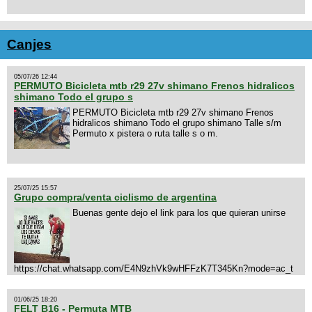
Canjes
05/07/26 12:44
PERMUTO Bicicleta mtb r29 27v shimano Frenos hidralicos
shimano Todo el grupo s
PERMUTO Bicicleta mtb r29 27v shimano Frenos
hidralicos shimano Todo el grupo shimano Talle s/m
Permuto x pistera o ruta talle s o m.
25/07/25 15:57
Grupo compra/venta ciclismo de argentina
Buenas gente dejo el link para los que quieran unirse
https://chat.whatsapp.com/E4N9zhVk9wHFFzK7T345Kn?mode=ac_t
01/06/25 18:20
FELT B16 - Permuta MTB