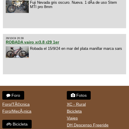
Fuji Nevada gris oscuro. Nueva. 1 dÃ­a de uso Stem
MTI pro 8mm
28/10/24 20:39
ROBADA vairo xr3.8 r29 1er
Robada el 15/9/24 en mar del plata manillar marca sars
Foro
Fotos
Foro/TÃ©cnica
XC - Rural
Foro/MecÃ¡nica
Bicicleta
Viajes
Bicicleta
DH Descenso Freeride