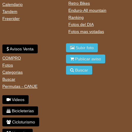
Retro Bikes
Calendario
Enduro-All mountain
Tandem
Ranking
Freerider
Fotos del DIA
Fotos mas votadas
Subir foto
Avisos Venta
COMPRO
Publicar aviso
Fotos
Buscar
Categorias
Buscar
Permutas - CANJE
Videos
Bicicleterias
Cicloturismo