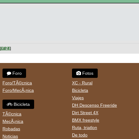
SIGUIENTE
Foro
Fotos
Foro/TÃ©cnica
XC - Rural
Foro/MecÃ¡nica
Bicicleta
Viajes
Bicicleta
DH Descenso Freeride
Dirt Street 4X
TÃ©cnica
BMX freestyle
MecÃ¡nica
Ruta, triatlon
Robadas
De todo
Noticias