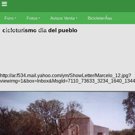
Foro
Foro
Fotos
Avisos Venta
BicicleterÃ­as
cicloturismo dia del pueblo
Foro
Bicicletas
Videos
Fotos
TÃ©cnica
Avisos
MecÃ¡nica
SUBÃ
Ventas
tu foto
BicicleterÃ­
http://ar.f534.mail.yahoo.com/ym/ShowLetter/Marcelo_12.jpg?
Galeria
SUBÃ
as
viewimg=1&box=Inbox&MsgId=7110_73633_3234_1640_1344
tu
XC
aviso
Bicicletas
Bicicletas
Buscar
Viajes
Videos
Bicicletas
Ultimos
Descenso
Cicloturismo
Tandem
Fotos
Dirt
Freerider