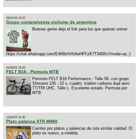
25/07/25 15:57
Grupo compra/venta ciclismo de argentina
Buenas gente dejo el link para los que quieran unirse
https://chat.whatsapp.com/E4N9zhVk9wHFFzK7T345Kn?mode=ac_t
01/06/25 18:20
FELT B16 - Permuta MTB
Permuto FELT B16 Performance - Talle 56. con grupo
Shimano 105 - 22 v, cuadro: triatlon carbono dual aero
TT/TRI UHC. Talle L. Excelente estado. Permuta por
MTB.
12/04/25 11:30
Plato palanca XTR M960
Cambio por platos y palancas de ruta similar calidad. El
plato es nuevo, a medida.