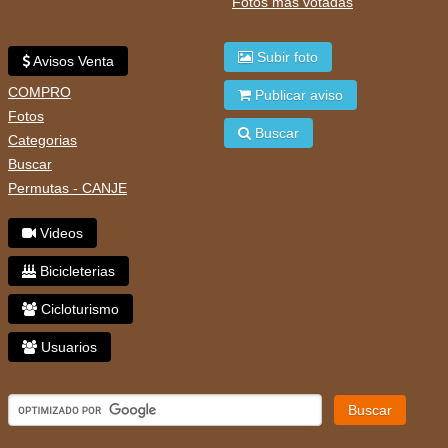
Fotos mas votadas
Subir foto
Avisos Venta
COMPRO
Publicar aviso
Fotos
Buscar
Categorias
Buscar
Permutas - CANJE
Videos
Bicicleterias
Cicloturismo
Usuarios
Buscar