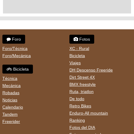
Foro
Fotos
Foro/Técnica
XC - Rural
Foro/Mecánica
Bicicleta
Viajes
Bicicleta
DH Descenso Freeride
Dirt Street 4X
Técnica
BMX freestyle
Mecánica
Ruta, triatlon
Robadas
De todo
Noticias
Retro Bikes
Calendario
Enduro-All mountain
Tandem
Ranking
Freerider
Fotos del DIA