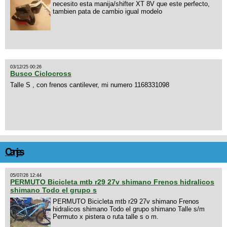
necesito esta manija/shifter XT 8V que este perfecto,
tambien pata de cambio igual modelo
03/12/25 00:26
Busco Ciclocross
Talle S , con frenos cantilever, mi numero 1168331098
Canjes
05/07/26 12:44
PERMUTO Bicicleta mtb r29 27v shimano Frenos hidralicos
shimano Todo el grupo s
PERMUTO Bicicleta mtb r29 27v shimano Frenos
hidralicos shimano Todo el grupo shimano Talle s/m
Permuto x pistera o ruta talle s o m.