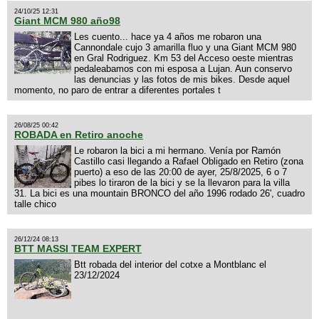
24/10/25 12:31
Giant MCM 980 año98
Les cuento... hace ya 4 años me robaron una
Cannondale cujo 3 amarilla fluo y una Giant MCM 980
en Gral Rodriguez. Km 53 del Acceso oeste mientras
pedaleabamos con mi esposa a Lujan. Aun conservo
las denuncias y las fotos de mis bikes. Desde aquel
momento, no paro de entrar a diferentes portales t
26/08/25 00:42
ROBADA en Retiro anoche
Le robaron la bici a mi hermano. Venía por Ramón
Castillo casi llegando a Rafael Obligado en Retiro (zona
puerto) a eso de las 20:00 de ayer, 25/8/2025, 6 o 7
pibes lo tiraron de la bici y se la llevaron para la villa
31. La bici es una mountain BRONCO del año 1996 rodado 26', cuadro
talle chico
26/12/24 08:13
BTT MASSI TEAM EXPERT
Btt robada del interior del cotxe a Montblanc el
23/12/2024