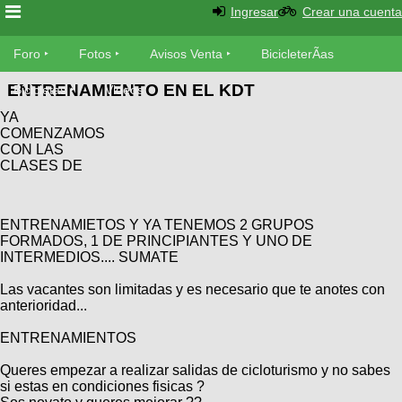
Ingresar
Crear una cuenta
Foro
Foro
Fotos
Avisos Venta
BicicleterÃ­as
ENTRENAMIENTO EN EL KDT
Foro
Bicicletas
Videos
Fotos
YA
TÃ©cnica
COMENZAMOS
Avisos
CON LAS
MecÃ¡nica
SUBÃ
Ventas
CLASES DE
tu foto
BicicleterÃ­
ENTRENAMIETOS Y YA TENEMOS 2 GRUPOS
Galeria
SUBÃ
as
FORMADOS, 1 DE PRINCIPIANTES Y UNO DE
tu
INTERMEDIOS.... SUMATE
XC
aviso
Bicicletas
Bicicletas
Las vacantes son limitadas y es necesario que te anotes con
anterioridad...
Buscar
Viajes
Videos
ENTRENAMIENTOS
Bicicletas
Ultimos
Descenso
Cicloturismo
Tandem
Queres empezar a realizar salidas de cicloturismo y no sabes
Fotos
Dirt
si estas en condiciones fisicas ?
Freerider