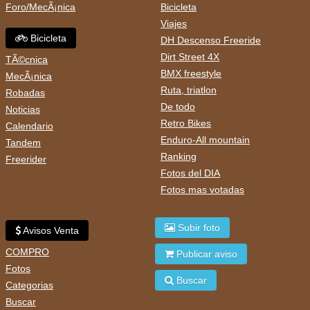
Foro/MecÃ¡nica
Bicicleta
Viajes
Bicicleta
DH Descenso Freeride
Dirt Street 4X
TÃ©cnica
BMX freestyle
MecÃ¡nica
Ruta, triatlon
Robadas
De todo
Noticias
Retro Bikes
Calendario
Enduro-All mountain
Tandem
Ranking
Freerider
Fotos del DIA
Fotos mas votadas
Subir foto
Avisos Venta
COMPRO
Publicar aviso
Fotos
Buscar
Categorias
Buscar