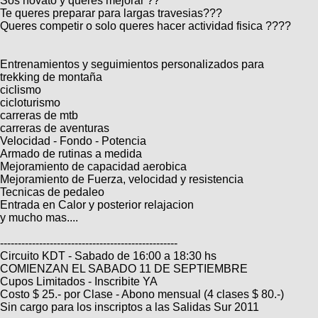
Sos novato y queres mejorar ??
Categorias
BMX
Salidas
Usuarios
Te queres preparar para largas travesias???
TÃ©cnica
Queres competir o solo queres hacer actividad fisica ????
COMPRO
Ruta,
Operadores
triatlon
de
MecÃ¡nica
Ãšltimos
CANJE
cicloturismo
Entrenamientos y seguimientos personalizados para
De
Robadas
Buscar
Mi
trekking de montaña
todo
Relatos
ReputaciÃ³n
ciclismo
Noticias
de
Mis
cicloturismo
Retro
viajes
Amigos
Mis
carreras de mtb
Calendario
Compras
carreras de aventuras
Enduro
Foro
Actividad
Velocidad - Fondo - Potencia
de
de
Mis
Armado de rutinas a medida
viajes
Amigos
Ventas
Ranking
Mejoramiento de capacidad aerobica
Mejoramiento de Fuerza, velocidad y resistencia
Tecnicas de pedaleo
Fotos
Entrada en Calor y posterior relajacion
del
y mucho mas....
DÃA
--------------------------------------------------
Circuito KDT - Sabado de 16:00 a 18:30 hs
COMIENZAN EL SABADO 11 DE SEPTIEMBRE
Fotos
Cupos Limitados - Inscribite YA
mas
Costo $ 25.- por Clase - Abono mensual (4 clases $ 80.-)
votadas
Sin cargo para los inscriptos a las Salidas Sur 2011