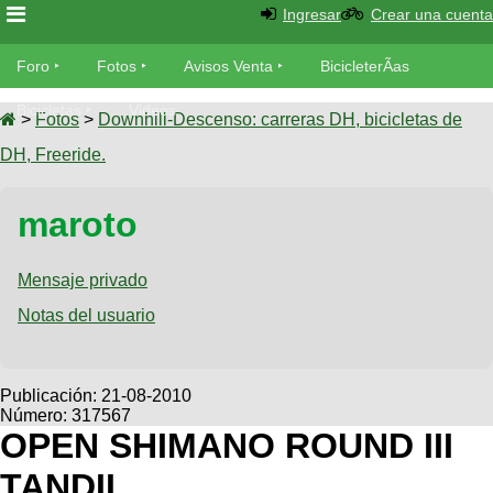
Ingresar
Crear una cuenta
Foro
Foro
Fotos
Avisos Venta
BicicleterÃ­as
Foro
Bicicletas
Videos
Fotos
>
Fotos
>
Downhill-Descenso: carreras DH, bicicletas de
TÃ©cnica
DH, Freeride.
Avisos
MecÃ¡nica
SUBÃ
Ventas
maroto
tu foto
BicicleterÃ­
Galeria
Mensaje privado
SUBÃ
as
tu
Notas del usuario
XC
aviso
Bicicletas
Bicicletas
Buscar
Viajes
Publicación:
21-08-2010
Videos
Número: 317567
Bicicletas
Ultimos
Descenso
OPEN SHIMANO ROUND III
Cicloturismo
Tandem
Fotos
Dirt
TANDIL
Freerider