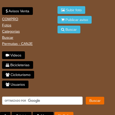
Subir foto
Avisos Venta
COMPRO
Publicar aviso
Fotos
Buscar
Categorias
Buscar
Permutas - CANJE
Videos
Bicicleterias
Cicloturismo
Usuarios
Buscar