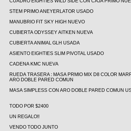
CUADRO EIGHTIES WILD SIDE CON CAJA PRIMO NUE
Categorias
BMX
Salidas
Usuarios
TÃ©cnica
STEM PRIMO ANEYERLATOR USADO
COMPRO
Ruta,
Operadores
triatlon
de
MecÃ¡nica
Ãšltimos
CANJE
MANUBRIO FIT SKY HIGH NUEVO
cicloturismo
De
Robadas
Buscar
Mi
CUBIERTA ODYSSEY AITKEN NUEVA
todo
Relatos
ReputaciÃ³n
Noticias
de
Mis
CUBIERTA ANIMAL GLH USADA
Retro
viajes
Amigos
Mis
Calendario
Compras
Enduro
ASIENTO EIGHTIES SLIM PIVOTAL USADO
Foro
Actividad
de
de
Mis
CADENA KMC NUEVA
viajes
Amigos
Ventas
Ranking
RUEDA TRASERA : MASA PRMIO MIX D8 COLOR MA
ARO DOBLE PARED COMUN
Fotos
del
MASA SIMPLESS CON ARO DOBLE PARED COMUN U
DÃA
TODO POR $2400
Fotos
UN REGALO!!
mas
votadas
VENDO TODO JUNTO