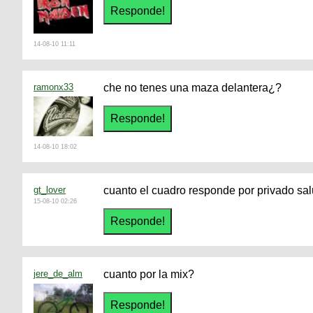
14-08-10 11:11
ramonx33
che no tenes una maza delantera¿?
14-08-10 18:02
gt_lover
cuanto el cuadro responde por privado sa
15-08-10 02:26
jere_de_alm
cuanto por la mix?