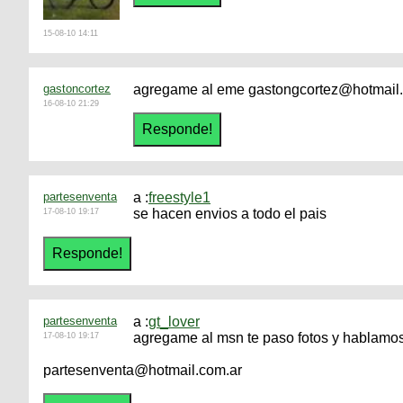
15-08-10 14:11
gastoncortez
agregame al eme gastongcortez@hotmail
16-08-10 21:29
partesenventa
a :
freestyle1
se hacen envios a todo el pais
17-08-10 19:17
partesenventa
a :
gt_lover
agregame al msn te paso fotos y hablamo
17-08-10 19:17
partesenventa@hotmail.com.ar