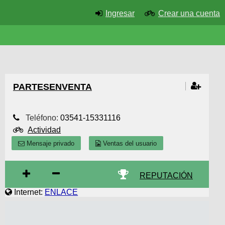
Ingresar
Crear una cuenta
PARTESENVENTA
Teléfono:
03541-15331116
Actividad
Mensaje privado
Ventas del usuario
REPUTACIÓN
Internet:
ENLACE