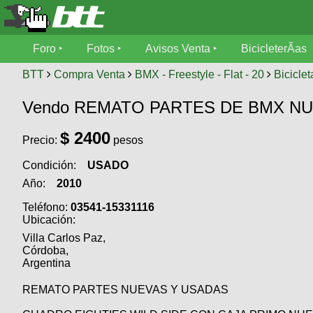
Foro
Foro
Fotos
Avisos Venta
BicicleterÃ­as
Foro
Fotos
BTT
Compra Venta
BMX - Freestyle - Flat - 20
Biciclet
TÃ©cnica
Vendo REMATO PARTES DE BMX N
Avisos
MecÃ¡nica
SUBÃ
Ventas
$ 2400
Precio:
pesos
tu foto
Condición:
USADO
BicicleterÃ­
Galeria
SUBÃ
as
Año:
2010
tu
XC
Teléfono:
03541-15331116
aviso
Bicicletas
Ubicación:
Bicicletas
Villa Carlos Paz,
Buscar
Viajes
Córdoba,
Videos
Argentina
Bicicletas
Ultimos
Descenso
Cicloturismo
Tandem
REMATO PARTES NUEVAS Y USADAS
Fotos
Dirt
Freerider