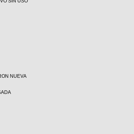
VO SIN USO
RRON NUEVA
SADA