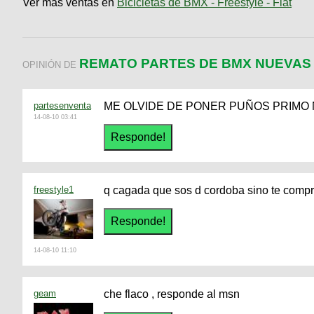
Ver más ventas en
Bicicletas de BMX - Freestyle - Flat
REMATO PARTES DE BMX NUEVAS
OPINIÓN DE
partesenventa
ME OLVIDE DE PONER PUÑOS PRIMO
14-08-10 03:41
freestyle1
q cagada que sos d cordoba sino te compra
14-08-10 11:10
geam
che flaco , responde al msn