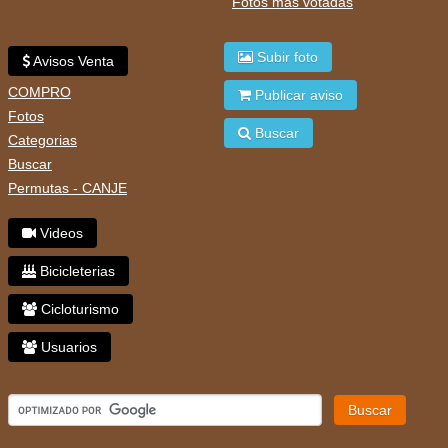
Fotos mas votadas
Subir foto
Avisos Venta
COMPRO
Publicar aviso
Fotos
Buscar
Categorias
Buscar
Permutas - CANJE
Videos
Bicicleterias
Cicloturismo
Usuarios
Buscar