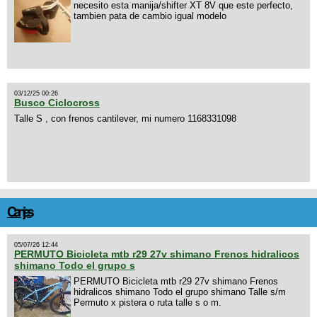
necesito esta manija/shifter XT 8V que este perfecto,
tambien pata de cambio igual modelo
03/12/25 00:26
Busco Ciclocross
Talle S , con frenos cantilever, mi numero 1168331098
Canjes
05/07/26 12:44
PERMUTO Bicicleta mtb r29 27v shimano Frenos hidralicos
shimano Todo el grupo s
PERMUTO Bicicleta mtb r29 27v shimano Frenos
hidralicos shimano Todo el grupo shimano Talle s/m
Permuto x pistera o ruta talle s o m.