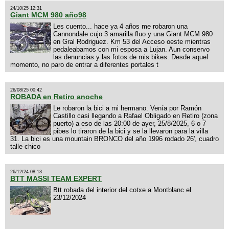
24/10/25 12:31
Giant MCM 980 año98
Les cuento... hace ya 4 años me robaron una
Cannondale cujo 3 amarilla fluo y una Giant MCM 980
en Gral Rodriguez. Km 53 del Acceso oeste mientras
pedaleabamos con mi esposa a Lujan. Aun conservo
las denuncias y las fotos de mis bikes. Desde aquel
momento, no paro de entrar a diferentes portales t
26/08/25 00:42
ROBADA en Retiro anoche
Le robaron la bici a mi hermano. Venía por Ramón
Castillo casi llegando a Rafael Obligado en Retiro (zona
puerto) a eso de las 20:00 de ayer, 25/8/2025, 6 o 7
pibes lo tiraron de la bici y se la llevaron para la villa
31. La bici es una mountain BRONCO del año 1996 rodado 26', cuadro
talle chico
26/12/24 08:13
BTT MASSI TEAM EXPERT
Btt robada del interior del cotxe a Montblanc el
23/12/2024