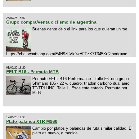
25/07/25 15:57
Grupo compra/venta ciclismo de argentina
Buenas gente dejo el link para los que quieran unirse
https://chat.whatsapp.com/E4N9zhVk9wHFFzK7T345Kn?mode=ac_t
01/06/25 18:20
FELT B16 - Permuta MTB
Permuto FELT B16 Performance - Talle 56. con grupo
Shimano 105 - 22 v, cuadro: triatlon carbono dual aero
TT/TRI UHC. Talle L. Excelente estado. Permuta por
MTB.
12/04/25 11:30
Plato palanca XTR M960
Cambio por platos y palancas de ruta similar calidad. El
plato es nuevo, a medida.