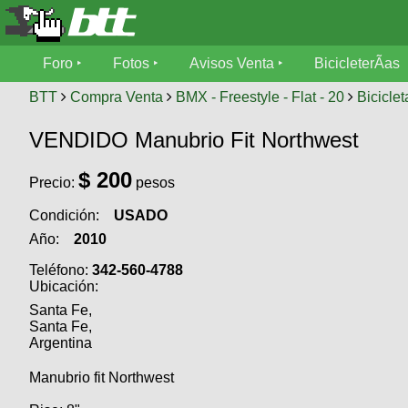
Foro
Foro
Fotos
Avisos Venta
BicicleterÃ­as
Foro
Fotos
BTT
Compra Venta
BMX - Freestyle - Flat - 20
Biciclet
TÃ©cnica
VENDIDO Manubrio Fit Northwest
Avisos
MecÃ¡nica
SUBÃ
Ventas
$ 200
Precio:
pesos
tu foto
Condición:
USADO
BicicleterÃ­
Galeria
SUBÃ
as
Año:
2010
tu
XC
Teléfono:
342-560-4788
aviso
Bicicletas
Ubicación:
Bicicletas
Santa Fe,
Buscar
Viajes
Santa Fe,
Videos
Argentina
Bicicletas
Ultimos
Descenso
Cicloturismo
Tandem
Manubrio fit Northwest
Fotos
Dirt
Freerider