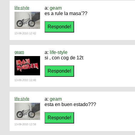
life-style
a:
geam
es a rule la masa'??
13-09-2010 12:42
geam
a:
life-style
si , con cog de 12t
13-09-2010 12:48
life-style
a:
geam
esta en buen estado???
13-09-2010 12:58