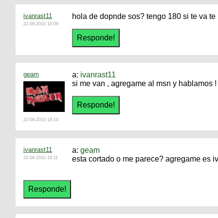
ivanrast11
hola de dopnde sos? tengo 180 si te va te 
22-08-2010 19:09
geam
a:
ivanrast11
si me van , agregame al msn y hablamos !
22-08-2010 19:10
ivanrast11
a:
geam
esta cortado o me parece? agregame es 
22-08-2010 19:11