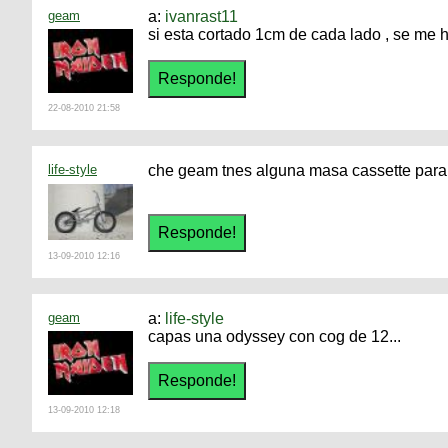
geam
a:
ivanrast11
si esta cortado 1cm de cada lado , se me
22-08-2010 21:58
life-style
che geam tnes alguna masa cassette par
13-09-2010 12:16
geam
a:
life-style
capas una odyssey con cog de 12...
13-09-2010 12:18