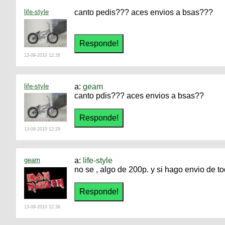
life-style
canto pedis??? aces envios a bsas???
13-09-2010 12:26
life-style
a:
geam
canto pdis??? aces envios a bsas??
13-09-2010 12:29
geam
a:
life-style
no se , algo de 200p. y si hago envio de to
13-09-2010 12:36