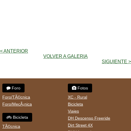
< ANTERIOR
VOLVER A GALERIA
SIGUIENTE >
Foro
Fotos
Foro/TÃ©cnica
XC - Rural
Foro/MecÃ¡nica
Bicicleta
Viajes
Bicicleta
DH Descenso Freeride
Dirt Street 4X
TÃ©cnica