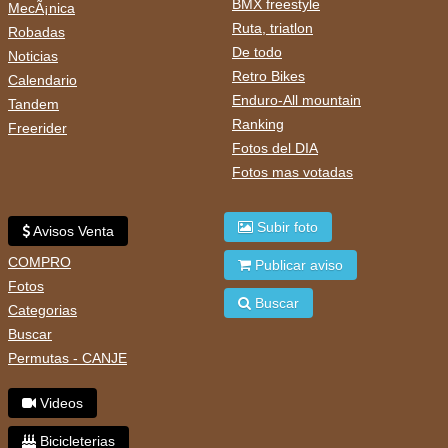
BMX freestyle
MecÃ¡nica
Ruta, triatlon
Robadas
De todo
Noticias
Retro Bikes
Calendario
Enduro-All mountain
Tandem
Ranking
Freerider
Fotos del DIA
Fotos mas votadas
Subir foto
Avisos Venta
COMPRO
Publicar aviso
Fotos
Buscar
Categorias
Buscar
Permutas - CANJE
Videos
Bicicleterias