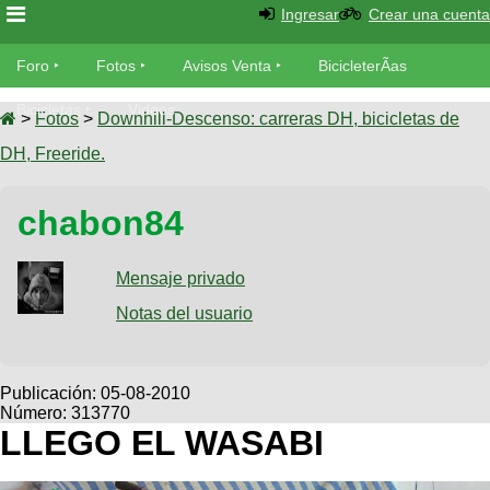
Ingresar
Crear una cuenta
Foro
Foro
Fotos
Avisos Venta
BicicleterÃ­as
Foro
Bicicletas
Videos
Fotos
>
Fotos
>
Downhill-Descenso: carreras DH, bicicletas de
TÃ©cnica
DH, Freeride.
Avisos
MecÃ¡nica
SUBÃ
Ventas
chabon84
tu foto
BicicleterÃ­
Galeria
Mensaje privado
SUBÃ
as
tu
Notas del usuario
XC
aviso
Bicicletas
Bicicletas
Buscar
Viajes
Publicación:
05-08-2010
Videos
Número: 313770
Bicicletas
Ultimos
Descenso
LLEGO EL WASABI
Cicloturismo
Tandem
Fotos
Dirt
Freerider