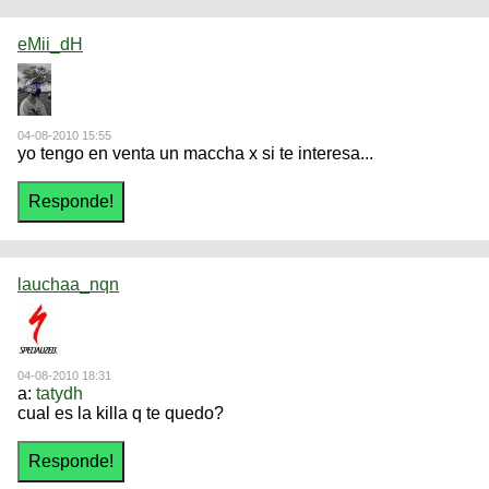
eMii_dH
04-08-2010 15:55
yo tengo en venta un maccha x si te interesa...
lauchaa_nqn
04-08-2010 18:31
a:
tatydh
cual es la killa q te quedo?