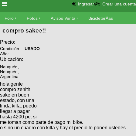
Ingresar
Crear una cuenta
Foro
Foro
Fotos
Avisos Venta
BicicleterÃ­as
compro sakee!!
Foro
Bicicletas
Videos
Fotos
TÃ©cnica
Precio:
Avisos
Condición:
USADO
MecÃ¡nica
Año:
SUBÃ
Ventas
Ubicación:
tu foto
Neuquén,
Neuquén,
BicicleterÃ­
Argentina
Galeria
SUBÃ
as
hola gente
tu
XC
compro zenith
aviso
Bicicletas
sake en buen
Bicicletas
estado, con una
linda killa. puedo
Buscar
Viajes
Videos
llegar a pagar
Bicicletas
hasta 4200 pe. si
Ultimos
Descenso
me toman como parte de pago mi bike.
Cicloturismo
Tandem
Fotos
o sino un cuadro con killa y hay el precio lo ponen ustedes.
Dirt
Freerider