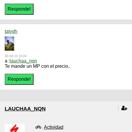
tatydh
06-08-10 18:04
a :
lauchaa_nqn
Te mande un MP con el precio..
LAUCHAA_NQN
Actividad