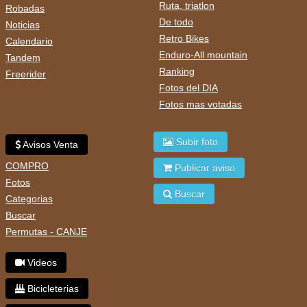
Ruta, triatlon
Robadas
De todo
Noticias
Retro Bikes
Calendario
Enduro-All mountain
Tandem
Ranking
Freerider
Fotos del DIA
Fotos mas votadas
Subir foto
Avisos Venta
COMPRO
Publicar aviso
Fotos
Buscar
Categorias
Buscar
Permutas - CANJE
Videos
Bicicleterias