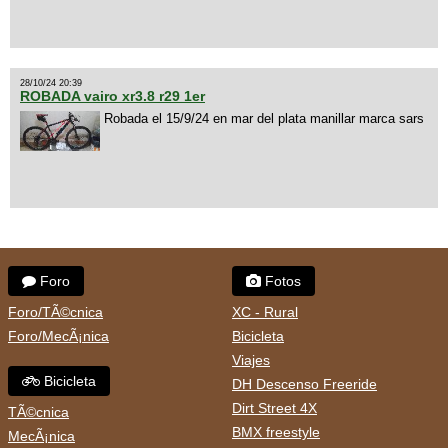
28/10/24 20:39
ROBADA vairo xr3.8 r29 1er
Robada el 15/9/24 en mar del plata manillar marca sars
Foro
Fotos
Foro/TÃ©cnica
XC - Rural
Foro/MecÃ¡nica
Bicicleta
Viajes
Bicicleta
DH Descenso Freeride
Dirt Street 4X
TÃ©cnica
BMX freestyle
MecÃ¡nica