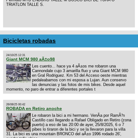
TRIATLON TALLE S.
Bicicletas robadas
24/10/25 12:31
Giant MCM 980 aÃ±o98
Les cuento... hace ya 4 aÃ±os me robaron una
Cannondale cujo 3 amarilla fluo y una Giant MCM 980
en Gral Rodriguez. Km 53 del Acceso oeste mientras
pedaleabamos con mi esposa a Lujan. Aun conservo
las denuncias y las fotos de mis bikes. Desde aquel
momento, no paro de entrar a diferentes portales t
26/08/25 00:42
ROBADA en Retiro anoche
Le robaron la bici a mi hermano. VenÃ­a por RamÃ³n
Castillo casi llegando a Rafael Obligado en Retiro (zona
puerto) a eso de las 20:00 de ayer, 25/8/2025, 6 o 7
pibes lo tiraron de la bici y se la llevaron para la villa
31. La bici es una mountain BRONCO del aÃ±o 1996 rodado 26',