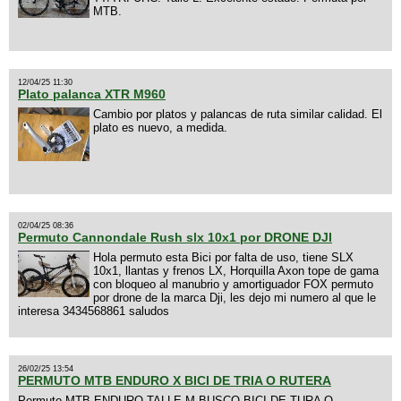
MTB.
12/04/25 11:30
Plato palanca XTR M960
Cambio por platos y palancas de ruta similar calidad. El
plato es nuevo, a medida.
02/04/25 08:36
Permuto Cannondale Rush slx 10x1 por DRONE DJI
Hola permuto esta Bici por falta de uso, tiene SLX
10x1, llantas y frenos LX, Horquilla Axon tope de gama
con bloqueo al manubrio y amortiguador FOX permuto
por drone de la marca Dji, les dejo mi numero al que le
interesa 3434568861 saludos
26/02/25 13:54
PERMUTO MTB ENDURO X BICI DE TRIA O RUTERA
Permuto MTB ENDURO TALLE M BUSCO BICI DE TURA O