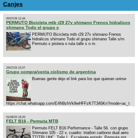
Canjes
05/07/26 12:44
PERMUTO Bicicleta mtb r29 27v shimano Frenos hidralicos
shimano Todo el grupo s
PERMUTO Bicicleta mtb r29 27v shimano Frenos
hidralicos shimano Todo el grupo shimano Talle s/m
Permuto x pistera o ruta talle s o m.
25/07/25 15:57
Grupo compra/venta ciclismo de argentina
Buenas gente dejo el link para los que quieran unirse
https://chat.whatsapp.com/E4N9zhVk9wHFFzK7T345Kn?mode=ac_t
01/06/25 18:20
FELT B16 - Permuta MTB
Permuto FELT B16 Performance - Talle 56. con grupo
Shimano 105 - 22 v, cuadro: triatlon carbono dual aero
TT/TRI UHC. Talle L. Excelente estado. Permuta por