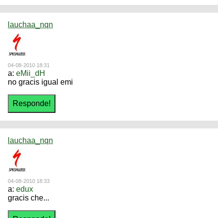
lauchaa_nqn
04-08-2010 18:31
a:
eMii_dH
no gracis igual emi
lauchaa_nqn
04-08-2010 18:33
a:
edux
gracis che...