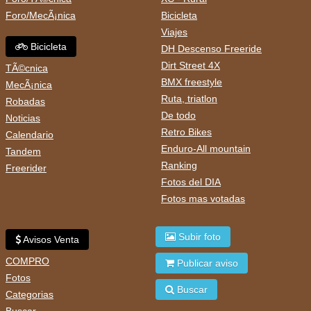
Foro/MecÃ¡nica
Bicicleta
Viajes
Bicicleta
DH Descenso Freeride
Dirt Street 4X
TÃ©cnica
BMX freestyle
MecÃ¡nica
Ruta, triatlon
Robadas
De todo
Noticias
Retro Bikes
Calendario
Enduro-All mountain
Tandem
Ranking
Freerider
Fotos del DIA
Fotos mas votadas
Subir foto
Avisos Venta
COMPRO
Publicar aviso
Fotos
Buscar
Categorias