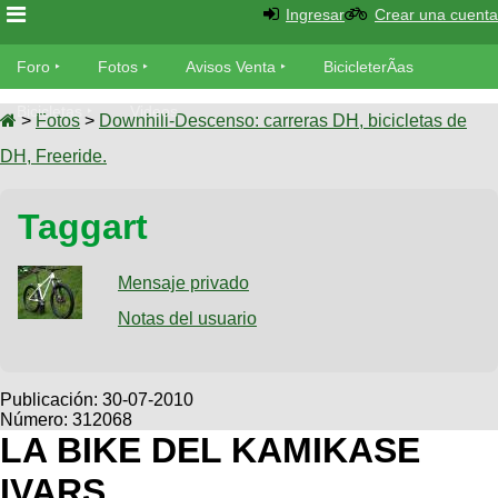
Ingresar
Crear una cuenta
Foro
Foro
Fotos
Avisos Venta
BicicleterÃ­as
Foro
Bicicletas
Videos
Fotos
>
Fotos
>
Downhill-Descenso: carreras DH, bicicletas de
TÃ©cnica
DH, Freeride.
Avisos
MecÃ¡nica
SUBÃ
Ventas
Taggart
tu foto
BicicleterÃ­
Galeria
Mensaje privado
SUBÃ
as
tu
Notas del usuario
XC
aviso
Bicicletas
Bicicletas
Buscar
Viajes
Publicación:
30-07-2010
Videos
Número: 312068
Bicicletas
Ultimos
Descenso
LA BIKE DEL KAMIKASE
Cicloturismo
Tandem
Fotos
Dirt
IVARS
Freerider