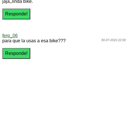
jaja,,linda bike.
ferp_06
para que la usas a esa bike???
30-07-2010 22:00