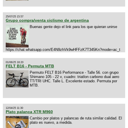
25/07/25 15:57
Grupo compra/venta ciclismo de argentina
Buenas gente dejo el link para los que quieran unirse
https://chat.whatsapp.com/E4N9zhVk9wHFFzK7T345Kn?mode=ac_t
01/06/25 18:20
FELT B16 - Permuta MTB
Permuto FELT B16 Performance - Talle 56. con grupo
Shimano 105 - 22 v, cuadro: triatlon carbono dual aero
TT/TRI UHC. Talle L. Excelente estado. Permuta por
MTB.
12/04/25 11:30
Plato palanca XTR M960
Cambio por platos y palancas de ruta similar calidad. El
plato es nuevo, a medida.