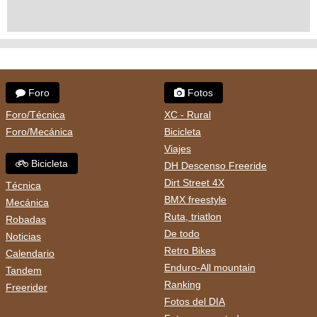
Foro
Fotos
Foro/Técnica
XC - Rural
Foro/Mecánica
Bicicleta
Viajes
Bicicleta
DH Descenso Freeride
Dirt Street 4X
Técnica
BMX freestyle
Mecánica
Ruta, triatlon
Robadas
De todo
Noticias
Retro Bikes
Calendario
Enduro-All mountain
Tandem
Ranking
Freerider
Fotos del DIA