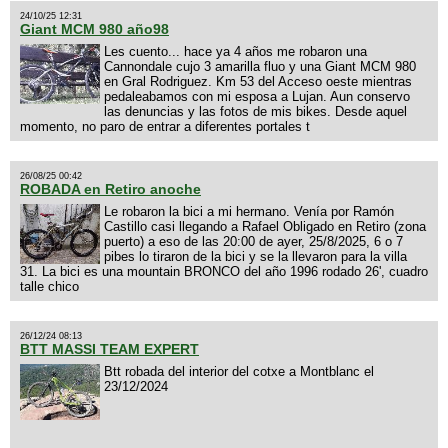
24/10/25 12:31
Giant MCM 980 año98
Les cuento... hace ya 4 años me robaron una
Cannondale cujo 3 amarilla fluo y una Giant MCM 980
en Gral Rodriguez. Km 53 del Acceso oeste mientras
pedaleabamos con mi esposa a Lujan. Aun conservo
las denuncias y las fotos de mis bikes. Desde aquel
momento, no paro de entrar a diferentes portales t
26/08/25 00:42
ROBADA en Retiro anoche
Le robaron la bici a mi hermano. Venía por Ramón
Castillo casi llegando a Rafael Obligado en Retiro (zona
puerto) a eso de las 20:00 de ayer, 25/8/2025, 6 o 7
pibes lo tiraron de la bici y se la llevaron para la villa
31. La bici es una mountain BRONCO del año 1996 rodado 26', cuadro
talle chico
26/12/24 08:13
BTT MASSI TEAM EXPERT
Btt robada del interior del cotxe a Montblanc el
23/12/2024