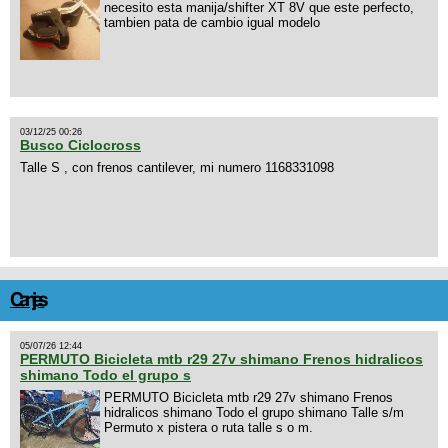
necesito esta manija/shifter XT 8V que este perfecto,
tambien pata de cambio igual modelo
03/12/25 00:26
Busco Ciclocross
Talle S , con frenos cantilever, mi numero 1168331098
Canjes
05/07/26 12:44
PERMUTO Bicicleta mtb r29 27v shimano Frenos hidralicos
shimano Todo el grupo s
PERMUTO Bicicleta mtb r29 27v shimano Frenos
hidralicos shimano Todo el grupo shimano Talle s/m
Permuto x pistera o ruta talle s o m.