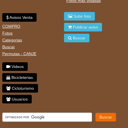
Fotos mas votadas
Subir foto
Avisos Venta
COMPRO
Publicar aviso
Fotos
Buscar
Categorias
Buscar
Permutas - CANJE
Videos
Bicicleterias
Cicloturismo
Usuarios
Buscar