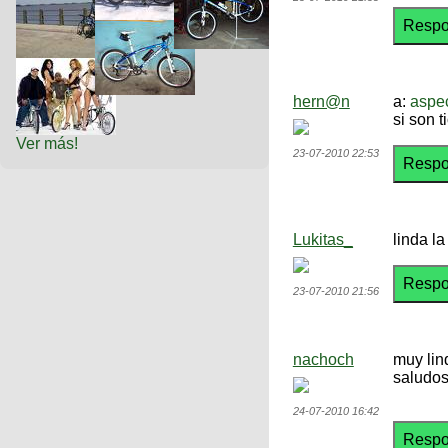
hern@n
a:
aspe
si son 
Ver más!
23-07-2010 22:53
Lukitas_
linda l
23-07-2010 21:56
nachoch
muy lin
saludo
24-07-2010 16:42