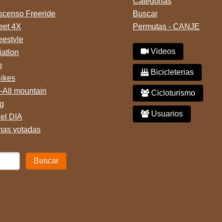
Categorias
censo Freeride
Buscar
reet 4X
Permutas - CANJE
eestyle
Videos
iatlon
o
Bicicleterias
Bikes
-All mountain
Cicloturismo
g
Usuarios
del DIA
mas votadas
Buscar