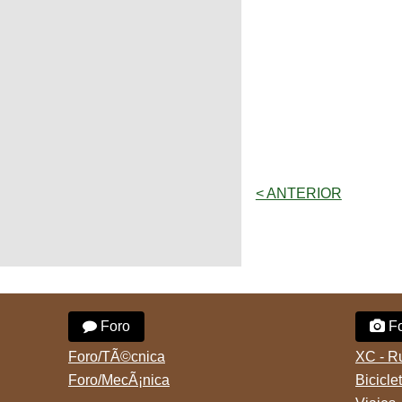
< ANTERIOR
Foro
Fo
Foro/TÃ©cnica
XC - R
Foro/MecÃ¡nica
Bicicle