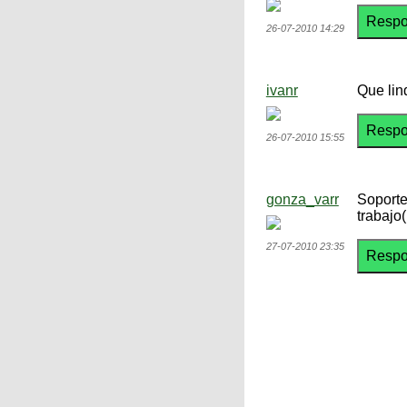
26-07-2010 14:29
ivanr
Que lin
26-07-2010 15:55
gonza_varr
Soporte
trabajo
27-07-2010 23:35