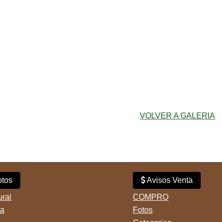
VOLVER A GALERIA
tos
Avisos Venta
ural
COMPRO
ta
Fotos