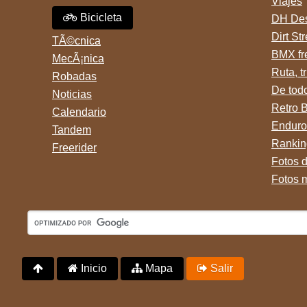
Viajes
Bicicleta
DH Des
Dirt St
TÃ©cnica
BMX fr
MecÃ¡nica
Ruta, tr
Robadas
De tod
Noticias
Retro 
Calendario
Enduro
Tandem
Rankin
Freerider
Fotos 
Fotos 
Inicio
Mapa
Salir