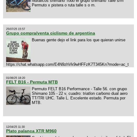
hidralicos shimano Todo el grupo shimano Talle s/m
Permuto x pistera o ruta talle s o m.
25/07/25 15:57
Grupo compra/venta ciclismo de argentina
Buenas gente dejo el link para los que quieran unirse
https://chat.whatsapp.com/E4N9zhVk9wHFFzK7T345Kn?mode=ac_t
01/06/25 18:20
FELT B16 - Permuta MTB
Permuto FELT B16 Performance - Talle 56. con grupo
Shimano 105 - 22 v, cuadro: triatlon carbono dual aero
TT/TRI UHC. Talle L. Excelente estado. Permuta por
MTB.
12/04/25 11:30
Plato palanca XTR M960