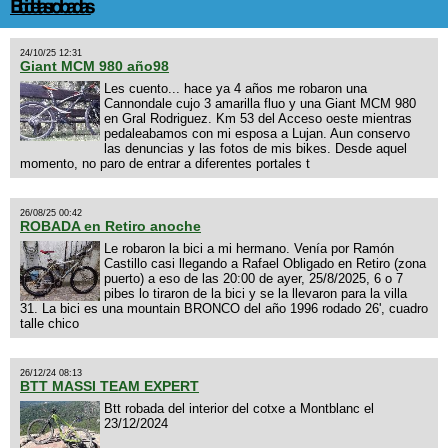
Bicicletas robadas
24/10/25 12:31
Giant MCM 980 año98
Les cuento... hace ya 4 años me robaron una
Cannondale cujo 3 amarilla fluo y una Giant MCM 980
en Gral Rodriguez. Km 53 del Acceso oeste mientras
pedaleabamos con mi esposa a Lujan. Aun conservo
las denuncias y las fotos de mis bikes. Desde aquel
momento, no paro de entrar a diferentes portales t
26/08/25 00:42
ROBADA en Retiro anoche
Le robaron la bici a mi hermano. Venía por Ramón
Castillo casi llegando a Rafael Obligado en Retiro (zona
puerto) a eso de las 20:00 de ayer, 25/8/2025, 6 o 7
pibes lo tiraron de la bici y se la llevaron para la villa
31. La bici es una mountain BRONCO del año 1996 rodado 26', cuadro
talle chico
26/12/24 08:13
BTT MASSI TEAM EXPERT
Btt robada del interior del cotxe a Montblanc el
23/12/2024