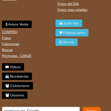
Fotos del DIA
Fotos mas votadas
Subir foto
Avisos Venta
COMPRO
Publicar aviso
Fotos
Buscar
Categorias
Buscar
Permutas - CANJE
Videos
Bicicleterias
Cicloturismo
Usuarios
Buscar