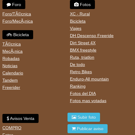
Foro
Fotos
Foro/TÃ©cnica
XC - Rural
Foro/MecÃ¡nica
Bicicleta
Viajes
Bicicleta
DH Descenso Freeride
Dirt Street 4X
TÃ©cnica
BMX freestyle
MecÃ¡nica
Ruta, triatlon
Robadas
De todo
Noticias
Retro Bikes
Calendario
Enduro-All mountain
Tandem
Ranking
Freerider
Fotos del DIA
Fotos mas votadas
Subir foto
Avisos Venta
COMPRO
Publicar aviso
Fotos