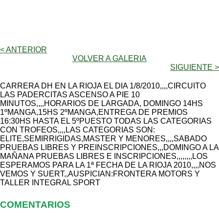
< ANTERIOR
VOLVER A GALERIA
SIGUIENTE >
CARRERA DH EN LA RIOJA EL DIA 1/8/2010,,,,CIRCUITO
LAS PADERCITAS ASCENSO A PIE 10
MINUTOS,,,,HORARIOS DE LARGADA, DOMINGO 14HS
1ºMANGA,15HS 2ºMANGA,ENTREGA DE PREMIOS
16:30HS HASTA EL 5ºPUESTO TODAS LAS CATEGORIAS
CON TROFEOS,,,,LAS CATEGORIAS SON:
ELITE,SEMIRRIGIDAS,MASTER Y MENORES,,,,SABADO
PRUEBAS LIBRES Y PREINSCRIPCIONES,,,DOMINGO A LA
MAÑANA PRUEBAS LIBRES E INSCRIPCIONES,,,,,,,,LOS
ESPERAMOS PARA LA 1ª FECHA DE LA RIOJA 2010,,,,NOS
VEMOS Y SUERT,,AUSPICIAN:FRONTERA MOTORS Y
TALLER INTEGRAL SPORT
COMENTARIOS