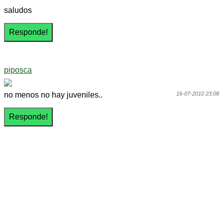
saludos
piposca
no menos no hay juveniles..
16-07-2010 23:08