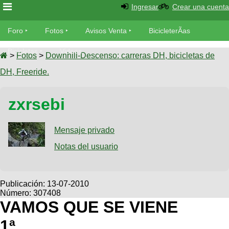
Ingresar
Crear una cuenta
Foro
Foro
Fotos
Avisos Venta
BicicleterÃ­as
Foro
Bicicletas
Videos
Fotos
>
Fotos
>
Downhill-Descenso: carreras DH, bicicletas de
TÃ©cnica
DH, Freeride.
Avisos
MecÃ¡nica
SUBÃ
Ventas
zxrsebi
tu foto
BicicleterÃ­
Galeria
Mensaje privado
SUBÃ
as
tu
Notas del usuario
XC
aviso
Bicicletas
Bicicletas
Buscar
Viajes
Publicación:
13-07-2010
Videos
Número: 307408
Bicicletas
Ultimos
Descenso
VAMOS QUE SE VIENE
Cicloturismo
Tandem
Fotos
Dirt
1ª,,,,,,,,,,,
Freerider