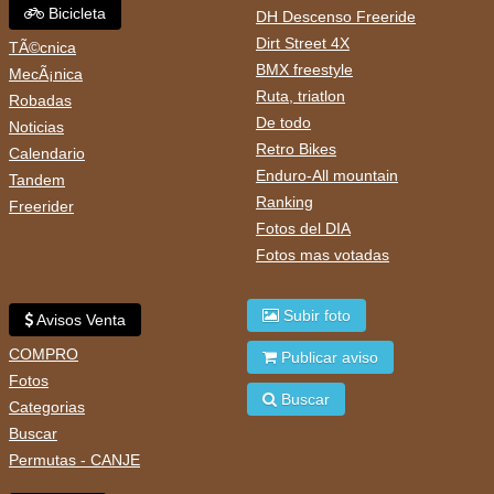
Bicicleta
DH Descenso Freeride
Dirt Street 4X
TÃ©cnica
BMX freestyle
MecÃ¡nica
Ruta, triatlon
Robadas
De todo
Noticias
Retro Bikes
Calendario
Enduro-All mountain
Tandem
Ranking
Freerider
Fotos del DIA
Fotos mas votadas
Subir foto
Avisos Venta
COMPRO
Publicar aviso
Fotos
Buscar
Categorias
Buscar
Permutas - CANJE