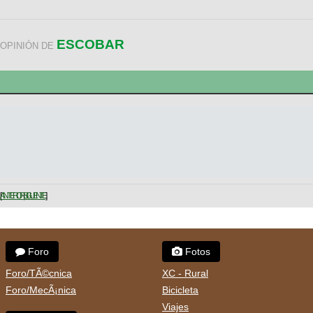
ESCOBAR
OPINIÓN DE
ANTERIOR
SIGUIENTE
Foro
Fotos
Foro/TÃ©cnica
XC - Rural
Foro/MecÃ¡nica
Bicicleta
Viajes