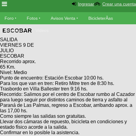
Ingresar
Crear una cuenta
Foro
Foro
Fotos
Avisos Venta
BicicleterÃ­as
ESCOBAR
Foro
Bicicletas
Videos
Fotos
SALIDA
TÃ©cnica
VIERNES 9 DE
Avisos
JULIO
MecÃ¡nica
SUBÃ
Ventas
ESCOBAR
tu foto
Recorrido aprox.
65 Km.
Nivel: Medio
BicicleterÃ­
Galeria
Punto de encuentro: Estación Escobar 10:00 hs.
SUBÃ
as
Para los que van en tren: Retiro Mitre tren de 8:30 hs.
tu
XC
Trasbordo en Villa Ballester tren 9:16 hs.
aviso
Bicicletas
Recorrido: Salimos por el centro de Escobar rumbo al Cazador
Bicicletas
para luego seguir por distintos caminos de tierra y asfalto al
Paraná de Las Palmas, regreso a Escobar, arribando aprox. a
Buscar
Viajes
Videos
las 17,00 hs.
Bicicletas
Como siempre las salidas son gratuitas.
Ultimos
Descenso
Llevar dos cámaras de repuesto, bicicleta en condiciones y
Cicloturismo
Tandem
estado físico acorde a la salida.
Fotos
Dirt
Confirmar en lo posible la asistencia.
Freerider