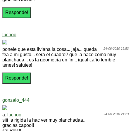
luchoo
ponele que esta liviana la cosa... jaja... queda
24-06-2010 19:53
fea a mi gusto... sera el cuadro? que la hace como muy
planchada... es la geometria en fin... igual caño terrible
tenes! salutes!
gonzalo_444
a:
luchoo
24-06-2010 21:23
siii la rigida la hac ver muy planchadaa..
gracias capoo!!
saludos!!