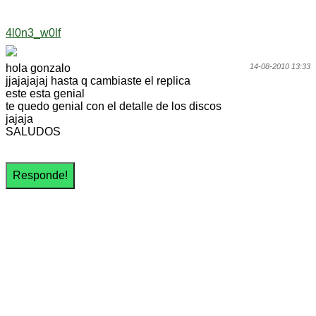
4l0n3_w0lf
hola gonzalo
14-08-2010 13:33
jjajajajaj hasta q cambiaste el replica
este esta genial
te quedo genial con el detalle de los discos
jajaja
SALUDOS