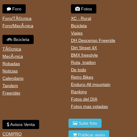
Foro
Fotos
Foro/TÃ©cnica
XC - Rural
Foro/MecÃ¡nica
Bicicleta
Viajes
Bicicleta
DH Descenso Freeride
Dirt Street 4X
TÃ©cnica
BMX freestyle
MecÃ¡nica
Ruta, triatlon
Robadas
De todo
Noticias
Retro Bikes
Calendario
Enduro-All mountain
Tandem
Ranking
Freerider
Fotos del DIA
Fotos mas votadas
Subir foto
Avisos Venta
COMPRO
Publicar aviso