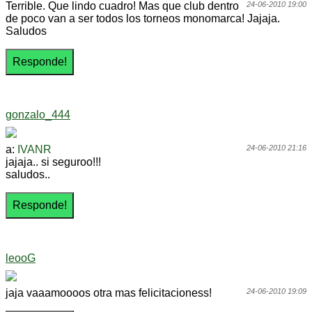
Terrible. Que lindo cuadro! Mas que club dentro
24-06-2010 19:00
de poco van a ser todos los torneos monomarca! Jajaja.
Saludos
gonzalo_444
a:
IVANR
24-06-2010 21:16
jajaja.. si seguroo!!!
saludos..
leooG
jaja vaaamoooos otra mas felicitacioness!
24-06-2010 19:09