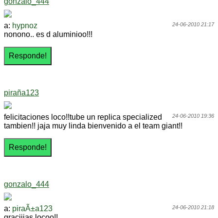
gonzalo_444
a:
hypnoz
24-06-2010 21:17
nonono.. es d aluminioo!!!
piraña123
felicitaciones loco!!tube un replica specialized
24-06-2010 19:36
tambien!! jaja muy linda bienvenido a el team giant!!
gonzalo_444
a:
piraÃ±a123
24-06-2010 21:18
graciiias locoo!!