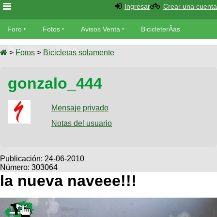
Ingresar
Crear una cuenta
Foro
Foro
Fotos
Avisos Venta
BicicleterÃ­as
Foro
Bicicletas
Videos
Fotos
>
Fotos
>
Bicicletas solamente
TÃ©cnica
Avisos
gonzalo_444
MecÃ¡nica
SUBÃ
Ventas
tu foto
Mensaje privado
BicicleterÃ­
Galeria
Notas del usuario
SUBÃ
as
tu
XC
aviso
Bicicletas
Bicicletas
Publicación:
24-06-2010
Número: 303064
Buscar
Viajes
Videos
la nueva naveee!!!
Bicicletas
Ultimos
Descenso
Cicloturismo
Tandem
Fotos
Dirt
Freerider