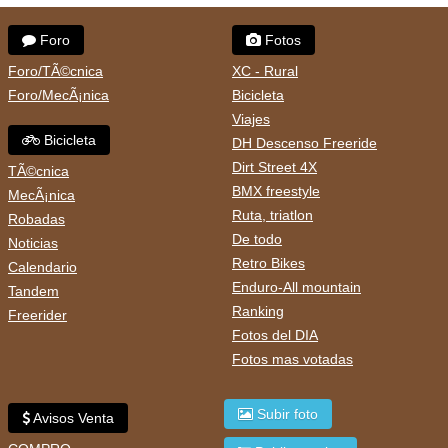
Foro
Fotos
Foro/TÃ©cnica
XC - Rural
Foro/MecÃ¡nica
Bicicleta
Viajes
Bicicleta
DH Descenso Freeride
Dirt Street 4X
TÃ©cnica
BMX freestyle
MecÃ¡nica
Ruta, triatlon
Robadas
De todo
Noticias
Retro Bikes
Calendario
Enduro-All mountain
Tandem
Ranking
Freerider
Fotos del DIA
Fotos mas votadas
Subir foto
Avisos Venta