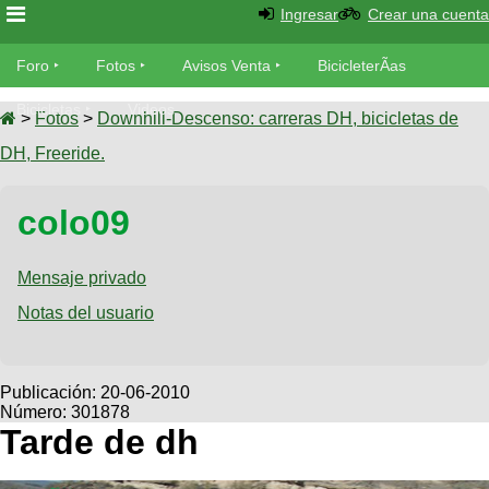
Ingresar
Crear una cuenta
Foro
Foro
Fotos
Avisos Venta
BicicleterÃ­as
Foro
Bicicletas
Videos
Fotos
>
Fotos
>
Downhill-Descenso: carreras DH, bicicletas de
TÃ©cnica
DH, Freeride.
Avisos
MecÃ¡nica
SUBÃ
Ventas
colo09
tu foto
BicicleterÃ­
Galeria
Mensaje privado
SUBÃ
as
tu
Notas del usuario
XC
aviso
Bicicletas
Bicicletas
Buscar
Viajes
Publicación:
20-06-2010
Videos
Número: 301878
Bicicletas
Ultimos
Descenso
Tarde de dh
Cicloturismo
Tandem
Fotos
Dirt
Freerider