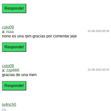
colo09
a:
isaa
21-06-2010 00:34
nono es una rpm gracias por comentar jeje
colo09
a:
zap666
21-06-2010 00:33
gracias de una men
ju4nch0